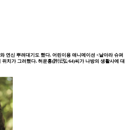
나와 연신 뿌려대기도 했다. 어린이용 애니메이션 <날아라 슈퍼
 위치가 그러했다. 허운홍(許沄弘·64)씨가 나방의 생활사에 대