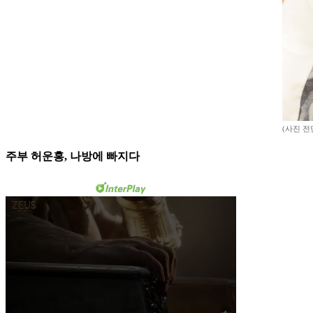
(사진 전민재
주부 허운홍, 나방에 빠지다