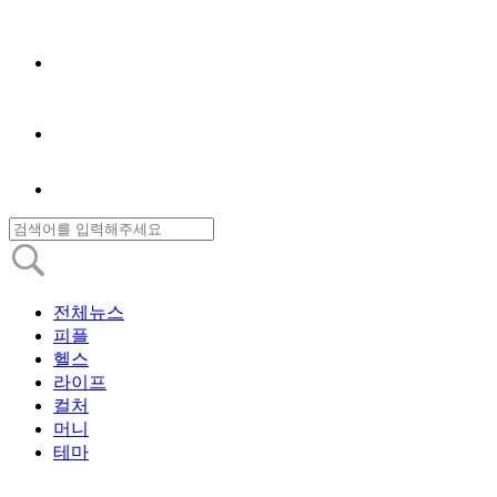
전체뉴스
피플
헬스
라이프
컬처
머니
테마