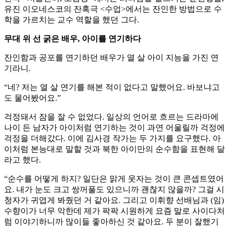
유진 이오네스코의 잔혹극 <수업>에서는 잔인한 방법으로 수
학을 가르치는 교수 역할을 했던 그다.
무대 위 선 굵은 배우, 아이를 연기하다
잔인함과 공포를 연기하던 배우가 열 살 아이 지능을 가진 연
기라니.
“네? 저는 열 살 연기를 해본 적이 없다고 말했어요. 바보냐고
도 물어봤어요.”
걱정돼서 잠을 잘 수 없었다. 일상의 언어로 흐르는 드라마에
나이 든 남자가 아이처럼 연기하는 것이 과연 어울릴까 걱정에
걱정을 더해갔다. 이에 김사경 작가는 두 가지를 요구했다. 아
이처럼 본능대로 말할 것과 북한 아이만의 순수함을 표현해 달
라고 했다.
“순수를 어떻게 하지? 일단은 맑게 웃자는 것이 큰 콘셉트였어
요. 내가 눈도 크고 쌍꺼풀도 있으니까 괜찮지 않을까? 그걸 시
청자가 귀엽게 봐줬던 거 같아요. 그리고 이휘향 선배님과 (임)
수향이가 너무 악한데 제가 팍팍 시원하게 요즘 말로 사이다처
럼 이야기하니까 많이들 좋아하신 것 같아요. 두 분이 잘했기