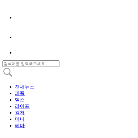
전체뉴스
피플
헬스
라이프
컬처
머니
테마