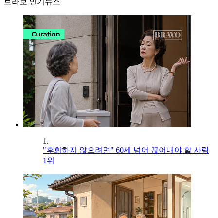
브라보 인기뉴스
1.
"후회하지 않으려면" 60세 넘어 끊어내야 할 사람
1위