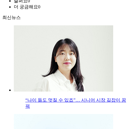
슬퍼요
0
더 궁금해요
0
최신뉴스
“나이 듦도 멋질 수 있죠”… 시니어 시장 길잡이 꿈
꿔