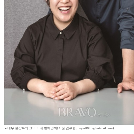
▲배우 한갑수와 그의 아내 변혜경씨(사진 김수현 player0806@hotmail.com)