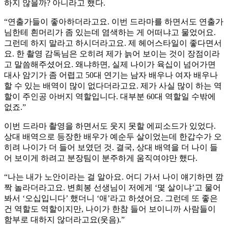
하지 않을까? 아니라고 했다.
“연출가들이 좋아하더라고요. 이번 드라마를 하면서도 연출가
님한테 흰머리가 좀 있는데 염색하는 게 어떠냐고 물었어요.
그런데 하지 말라고 하시더라고요. 제 헤어스타일이 좋다면서
요. 한 촬영 감독님은 오히려 제가 늙어 보이는 것이 장점이라
고 말씀해주셨어요. 왜냐하면, 실제 나이가 육십이 넘어가면
대사 암기가 좀 어렵고 50대 연기는 남자 배우나 여자 배우나
할 수 있는 배역이 많이 없다더라고요. 제가 사실 많이 하는 역
할이 주인공 아버지 역할입니다. 대부분 60대 역할일 수밖에
없죠.”
이번 드라마 촬영을 하면서도 웃지 못할 에피소드가 있었다.
상대 배역으로 등장한 배우가 예순두 살이었는데 한갑수가 오
히려 나이가 더 들어 보였던 것. 결국, 상대 배역을 더 나이 들
어 보이게 하려고 분장팀이 분주하게 움직여야만 했다.
“나는 내가 노안이라는 걸 알아요. 어디 가서 나이 얘기하면 깜
짝 놀라더라고요. 변희봉 선생님이 저에게 ‘몇 살이냐’고 물어
봐서 ‘오십입니다’ 했더니 ‘애’라고 하셨어요. 그런데 또 좋은
건 역할도 역할이지만, 나이가 한참 들어 보이니까 사람들이
함부로 대하지 않더라고요(웃음).”