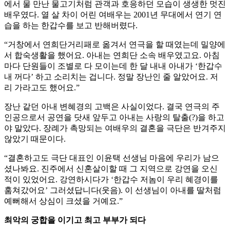
에서 물 만난 물고기처럼 관객과 호응하던 모습이 생생한 멋진
배우였다. 열 살 차이 어린 여배우는 2001년 무대에서 연기 연
습을 하는 한갑수를 보고 반해버렸다.
“거창에서 연희단거리패로 옮겨서 연극을 할 때였는데 밀양에
서 합숙생활을 했어요. 아내는 연희단 소속 배우였고요. 아침
마다 단원들이 조별로 다 모이는데 한 달 내내 아내가 ‘한갑수
내 꺼다’ 하고 소리치는 겁니다. 정말 장난인 줄 알았어요. 저
리 가라고도 했어요.”
장난 같던 아내 변혜경의 고백은 사실이었다. 결국 연극의 주
인공으로서 공연을 닷새 앞두고 아내는 사랑의 탈출(?)을 하고
야 말았다. 장례가 촉망되는 여배우의 결혼을 극단은 반겨주지
않았기 때문이다.
“결혼하고도 극단 대표인 이윤택 선생님 마음에 우리가 남으
셨나봐요. 진주에서 신혼살이할 때 그 지역으로 강연을 오신
적이 있었어요. 강연하시다가 ‘한갑수 저놈이 우리 혜경이를
훔쳐갔어요’ 그러셨답니다(웃음). 이 선생님이 아내를 딸처럼
예뻐해서 상심이 크셨을 거예요.”
최악의 궁합을 이기고 최고 부부가 되다