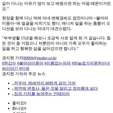
같이 다니는 이유가 많이 보고 배웠으면 하는 마음 때문이거든
요.”
현장을 함께 다닌 덕에 아내 변혜경씨도 잠깐이나마 <불어라
미풍아>에 얼굴을 비치기도 했다. 매니저 일을 하는 틈틈이 오
디션을 보러 다니는 아내가 대견스럽다.
“부부생활 15년을 해보니 조금씩 서로 알게 된 거 같습니다. 힘
든 것이 좀 거쳤으니 저뿐만이 아니라 가족 모두가 좋아하는
일을 하고 행복한 삶을 살아갔으면 합니다.”
권지현 기자
9090ji@etoday.co.kr
#한갑수
#불어라미풍아
#이름없는여자
#하늘로가지못한선녀
씨이야기
#미생
권지현 기자의 주요 뉴스
⌞
전우야, 99세까지 88하게 같이 가자
⌞
박연재 변호사, 옳은 것을 알리고 정의롭게 살다
⌞
집의 가치를 높여주는 인테리어
좋아요
0
화나요
0