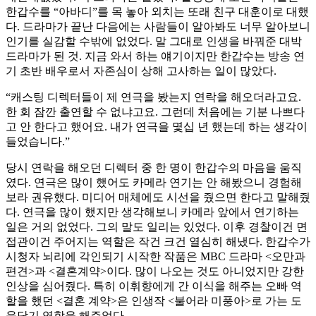
한갑수를 “아바디”를 목 놓아 외치는 또래 친구 대훈이로 대했
다. 드라마가 끝난 다음에는 사람들이 알아봐도 너무 알아보니
인기를 실감할 수밖에 없었다. 말 그대로 인생을 바꿔준 대박
드라마가 된 것. 지금 와서 하는 얘기이지만 한갑수는 방송 연
기 초반 배우로서 자존심이 상해 고사하는 일이 많았다.
“캐스팅 디렉터들이 제 연극을 봤는지 연락을 해오더라고요.
한 회 잠깐 출연할 수 없냐고요. 그런데 처음에는 기분 나쁘다
고 안 한다고 했어요. 내가 연극을 몇십 년 했는데 하는 생각이
들었습니다.”
당시 연락을 해오던 디렉터 중 한 명이 한갑수의 마음을 움직
였다. 연극은 많이 했어도 카메라 연기는 안 해봤으니 경험해
보라 권유했다. 미디어 매체에도 시선을 줬으면 한다고 말해줬
다. 연극을 많이 했지만 생각해보니 카메라 앞에서 연기하는
일은 거의 없었다. 그의 말도 일리는 있었다. 이후 경찰이건 면
접관이건 주어지는 역할은 작건 크건 열심히 해냈다. 한갑수가
시청자 뇌리에 각인되기 시작한 작품은 MBC 드라마 <오만과
편견>과 <결혼계약>이다. 많이 나오는 것도 아니었지만 강한
인상을 심어줬다. 특히 이휘향에게 간 이식을 해주는 오빠 역
할을 했던 <결혼 계약>은 인생작 <불어라 미풍아>로 가는 도
움닫기 역할을 해주었다.