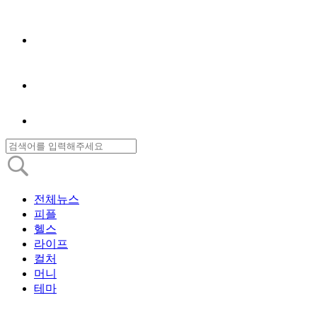
전체뉴스
피플
헬스
라이프
컬처
머니
테마