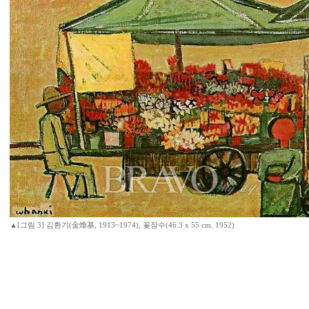
▲[그림 3] 김환기(金煥基, 1913~1974), 꽃장수(46.3 x 55 cm. 1952)