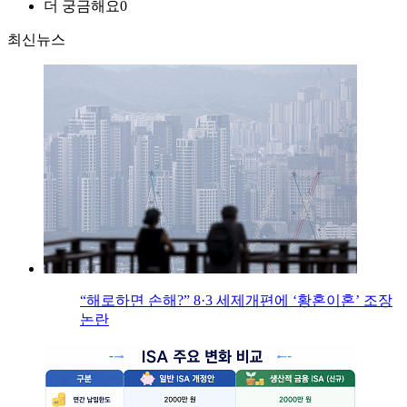
더 궁금해요
0
최신뉴스
“해로하면 손해?” 8·3 세제개편에 ‘황혼이혼’ 조장
논란