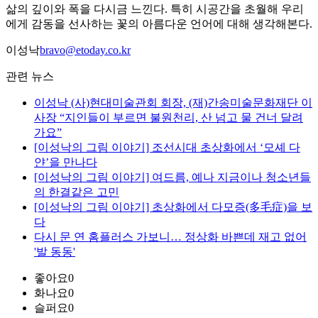
삶의 깊이와 폭을 다시금 느낀다. 특히 시공간을 초월해 우리
에게 감동을 선사하는 꽃의 아름다운 언어에 대해 생각해본다.
이성낙
bravo@etoday.co.kr
관련 뉴스
이성낙 (사)현대미술관회 회장, (재)간송미술문화재단 이
사장 “지인들이 부르면 불원천리, 산 넘고 물 건너 달려
가요”
[이성낙의 그림 이야기] 조선시대 초상화에서 ‘모셰 다
얀’을 만나다
[이성낙의 그림 이야기] 여드름, 예나 지금이나 청소년들
의 한결같은 고민
[이성낙의 그림 이야기] 초상화에서 다모증(多毛症)을 보
다
다시 문 연 홈플러스 가보니… 정상화 바쁜데 재고 없어
'발 동동'
좋아요
0
화나요
0
슬퍼요
0