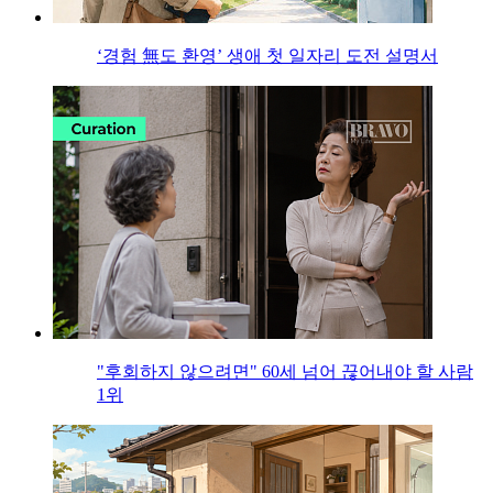
‘경험 無도 환영’ 생애 첫 일자리 도전 설명서
"후회하지 않으려면" 60세 넘어 끊어내야 할 사람
1위