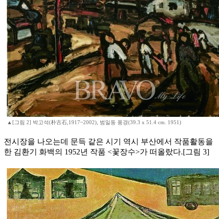
▲[그림 2] 박고석(朴古石,1917~2002), 범일동 풍경(39.3 x 51.4 cm. 1951)
전시장을 나오는데 문득 같은 시기 역시 부산에서 작품활동을
한 김환기 화백의 1952년 작품 <꽃장수>가 떠올랐다.[그림 3]