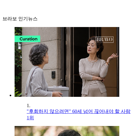
브라보 인기뉴스
1.
"후회하지 않으려면" 60세 넘어 끊어내야 할 사람
1위