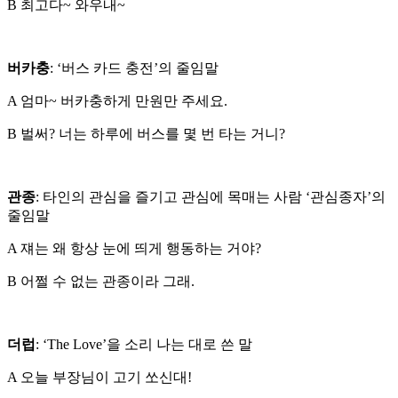
B 최고다~ 와우내~
버카충
: ‘버스 카드 충전’의 줄임말
A 엄마~ 버카충하게 만원만 주세요.
B 벌써? 너는 하루에 버스를 몇 번 타는 거니?
관종
: 타인의 관심을 즐기고 관심에 목매는 사람 ‘관심종자’의
줄임말
A 쟤는 왜 항상 눈에 띄게 행동하는 거야?
B 어쩔 수 없는 관종이라 그래.
더럽
: ‘The Love’을 소리 나는 대로 쓴 말
A 오늘 부장님이 고기 쏘신대!