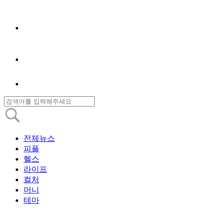
전체뉴스
피플
헬스
라이프
컬처
머니
테마