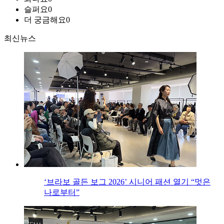
슬퍼요
0
더 궁금해요
0
최신뉴스
‘브라보 골든 보그 2026’ 시니어 패션 열기 “멋은
나로부터”