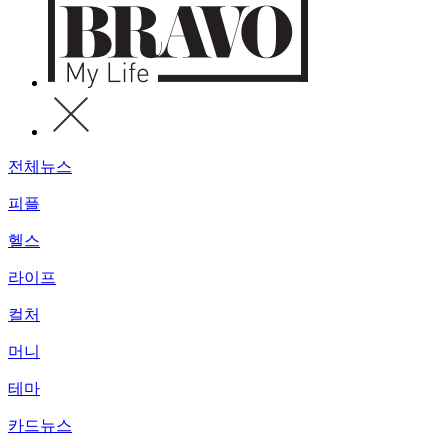
전체뉴스
피플
헬스
라이프
컬처
머니
테마
카드뉴스