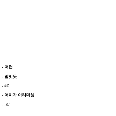
- 더럽
- 말잇못
- #G
- 어이가 아리마셍
- -각