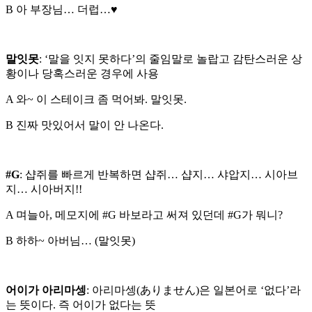
B 아 부장님… 더럽…♥
말잇못
: ‘말을 잇지 못하다’의 줄임말로 놀랍고 감탄스러운 상
황이나 당혹스러운 경우에 사용
A 와~ 이 스테이크 좀 먹어봐. 말잇못.
B 진짜 맛있어서 말이 안 나온다.
#G
: 샵쥐를 빠르게 반복하면 샵쥐… 샵지… 샤압지… 시아브
지… 시아버지!!
A 며늘아, 메모지에 #G 바보라고 써져 있던데 #G가 뭐니?
B 하하~ 아버님… (말잇못)
어이가 아리마셍
: 아리마셍(ありません)은 일본어로 ‘없다’라
는 뜻이다. 즉 어이가 없다는 뜻