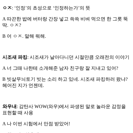
ㅇㅈ
: ‘인정’의 초성으로 ‘인정하는가’의 뜻
A 따끈한 밥에 버터랑 간장 넣고 쓱쓱 비벼 먹으면 한 그릇 뚝
딱. ㅇㅈ?
B 어 ㅇㅈ. 말해 뭐해.
시조새 파킹
: 시조새가 날아다니던 시절만큼 오래전의 이야기
A 너 그때 나한테 소개해준 남자 친구랑 잘 지내고 있어?
B 빗살무늬토기 빗는 소리 하고 있네. 시조새 파킹하러 왔냐?
헤어진 지가 언젠데.
와우내
: 감탄사 WOW(와우)에서 파생된 말로 놀라운 감정을
표현할 때 사용
A 나 이번 시험에서 만점 받았어!