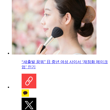
“새출발 꿈꿔” 日 중년 여성 사이서 ‘재점화 메이크
업’ 인기