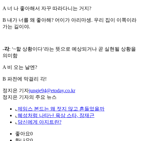
A 너 나 좋아해서 자꾸 따라다니는 거지?
B 내가 너를 왜 좋아해? 어이가 아리마셍. 우리 집이 이쪽이라
가는 길이야.
-각
: ‘~할 상황이다’라는 뜻으로 예상되거나 곧 실현될 상황을
의미함
A 비 오는 날엔?
B 파전에 막걸리 각!
정지은 기자
jungje94@etoday.co.kr
정지은 기자의 주요 뉴스
⌞
제임스 본드는 왜 젓지 않고 흔들었을까
⌞
혜성처럼 나타난 육상 스타, 장재근
⌞
당신에게 아지트란?
좋아요
0
화나요
0