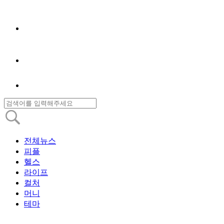
전체뉴스
피플
헬스
라이프
컬처
머니
테마