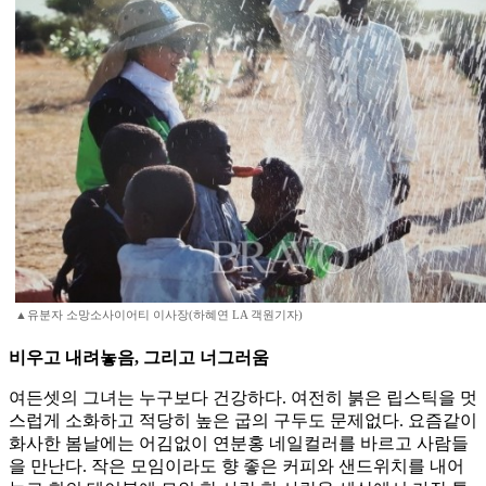
▲유분자 소망소사이어티 이사장(하혜연 LA 객원기자)
비우고 내려놓음, 그리고 너그러움
여든셋의 그녀는 누구보다 건강하다. 여전히 붉은 립스틱을 멋
스럽게 소화하고 적당히 높은 굽의 구두도 문제없다. 요즘같이
화사한 봄날에는 어김없이 연분홍 네일컬러를 바르고 사람들
을 만난다. 작은 모임이라도 향 좋은 커피와 샌드위치를 내어