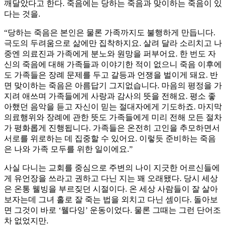
깨달았다고 한다. 죽음에는 당하는 죽음과 맞이하는 죽음이 있
다는 것을.
“당하는 죽음은 본인은 물론 가족까지도 불행하게 만듭니다.
극도의 두려움으로 삶에만 집착하지요. 살려 달라 소리치고 나
중엔 의료진과 가족에게 분노와 원망을 퍼부어요. 한 번도 자
신의 죽음에 대해 가족들과 이야기한 적이 없으니 죽음 이후에
도 가족들은 장례 문제를 두고 갈등과 언쟁을 벌이게 돼요. 반
면 맞이하는 죽음은 아름답기 그지없습니다. 마음의 평정을 가
지려 애쓰며 가족들에게 사랑과 감사의 뜻을 전해요. 평소 좋
아했던 음악을 듣고 자신이 믿는 절대자에게 기도하죠. 마지막
의료행위와 장례에 관한 뜻도 가족들에게 미리 전해 모든 절차
가 평화롭게 진행됩니다. 가족들은 온전히 고인을 추모하면서
서로를 위로하는 데 집중할 수 있어요. 이렇듯 준비하는 죽음
은 나와 가족 모두를 위한 일이에요.”
사실 다니는 교회를 중심으로 주변의 나이 지긋한 어르신들에
게 유언장을 쓰라고 권하고 다닌 지는 꽤 오래됐다. 당시 세상
은 온통 웰빙을 부르짖던 시절이다. 온 세상 사람들이 잘 살아
보자는데 그녀 홀로 잘 죽는 법을 외치고 다닌 셈이다. 돌아보
면 그것이 바로 ‘웰다잉’ 운동이었다. 물론 그때는 그런 단어조
차 없었지만.