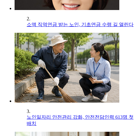
2.
소액 직역연금 받는 노인, 기초연금 수령 길 열린다
3.
노인일자리 안전관리 강화, 안전전담인력 613명 첫
배치