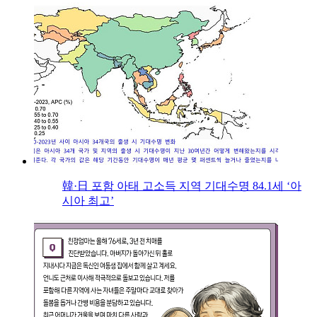
韓·日 포함 아태 고소득 지역 기대수명 84.1세 ‘아
시아 최고’