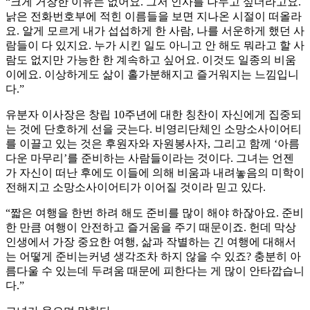
“크게 거창한 이유는 없어요. 그저 인사를 나누고 싶더라고요.
낡은 전화번호부에 적힌 이름들을 보면 지나온 시절이 떠올라
요. 알게 모르게 내가 섭섭하게 한 사람, 나를 서운하게 했던 사
람들이 다 있지요. 누가 시킨 일도 아니고 안 해도 뭐라고 할 사
람도 없지만 가능한 한 계속하고 싶어요. 이것도 일종의 비움
이에요. 이상하게도 삶이 홀가분해지고 즐거워지는 느낌입니
다.”
유분자 이사장은 창립 10주년에 대한 칭찬이 자신에게 집중되
는 것에 단호하게 선을 긋는다. 비영리단체인 소망소사이어티
를 이끌고 있는 것은 후원자와 자원봉사자, 그리고 함께 ‘아름
다운 마무리’를 준비하는 사람들이라는 것이다. 그녀는 언젠
가 자신이 떠난 후에도 이들에 의해 비움과 내려놓음의 미학이
전해지고 소망소사이어티가 이어질 것이라 믿고 있다.
“짧은 여행을 한번 하려 해도 준비를 많이 해야 하잖아요. 준비
한 만큼 여행이 안전하고 즐거움을 주기 때문이죠. 헌데 막상
인생에서 가장 중요한 여행, 삶과 작별하는 긴 여행에 대해서
는 어떻게 준비는커녕 생각조차 하지 않을 수 있죠? 충분히 아
름다울 수 있는데 두려움 때문에 피한다는 게 많이 안타깝습니
다.”