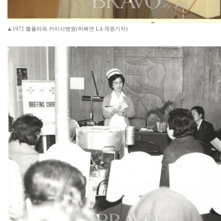
▲1972 벨플라워 카이사병원(하혜연 LA 객원기자)