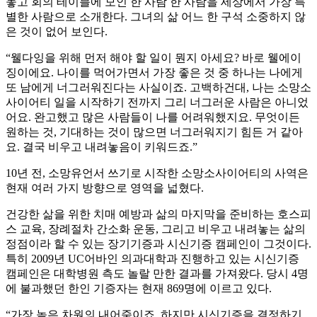
놓고 회의 테이블에 모인 한 사람 한 사람을 세상에서 가장 특
별한 사람으로 소개한다. 그녀의 삶 어느 한 구석 소중하지 않
은 것이 없어 보인다.
“웰다잉을 위해 먼저 해야 할 일이 뭔지 아세요? 바로 웰에이
징이에요. 나이를 먹어가면서 가장 좋은 것 중 하나는 나에게
또 남에게 너그러워진다는 사실이죠. 고백하건대, 나는 소망소
사이어티 일을 시작하기 전까지 그리 너그러운 사람은 아니었
어요. 완고했고 많은 사람들이 나를 어려워했지요. 무엇이든
원하는 것, 기대하는 것이 많으면 너그러워지기 힘든 거 같아
요. 결국 비우고 내려놓음이 키워드죠.”
10년 전, 소망유언서 쓰기로 시작한 소망소사이어티의 사역은
현재 여러 가지 방향으로 영역을 넓혔다.
건강한 삶을 위한 치매 예방과 삶의 마지막을 준비하는 호스피
스 교육, 장례절차 간소화 운동, 그리고 비우고 내려놓는 삶의
정점이라 할 수 있는 장기기증과 시신기증 캠페인이 그것이다.
특히 2009년 UC어바인 의과대학과 진행하고 있는 시신기증
캠페인은 대학병원 측도 놀랄 만한 결과를 가져왔다. 당시 4명
에 불과했던 한인 기증자는 현재 869명에 이르고 있다.
“가장 높은 차원의 내어줌이죠. 하지만 시신기증을 결정하기