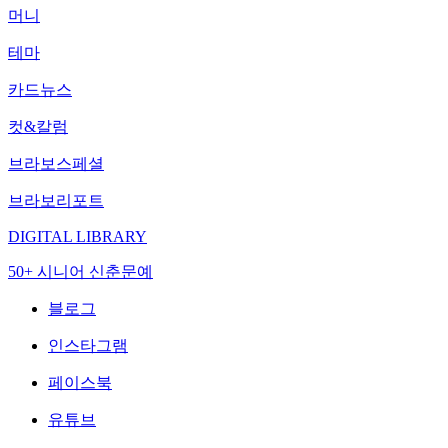
머니
테마
카드뉴스
컷&칼럼
브라보스페셜
브라보리포트
DIGITAL LIBRARY
50+ 시니어 신춘문예
블로그
인스타그램
페이스북
유튜브