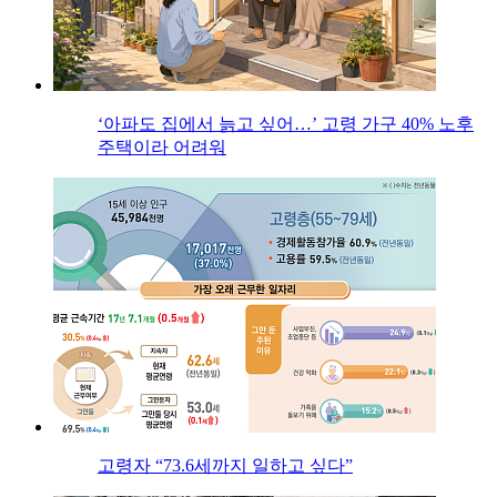
‘아파도 집에서 늙고 싶어…’ 고령 가구 40% 노후
주택이라 어려워
고령자 “73.6세까지 일하고 싶다”