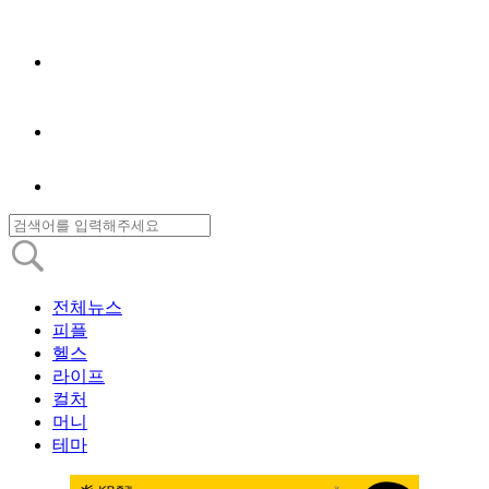
전체뉴스
피플
헬스
라이프
컬처
머니
테마