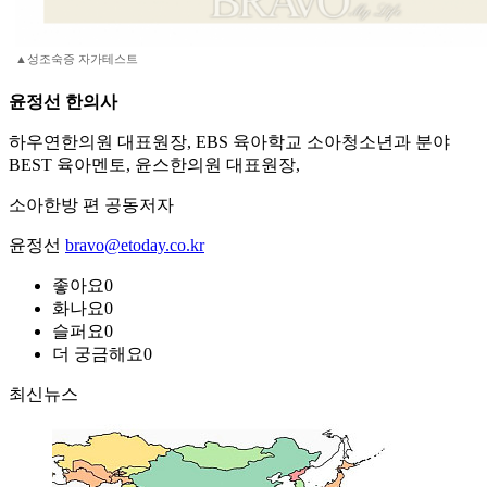
▲성조숙증 자가테스트
윤정선 한의사
하우연한의원 대표원장, EBS 육아학교 소아청소년과 분야
BEST 육아멘토, 윤스한의원 대표원장,
소아한방 편 공동저자
윤정선
bravo@etoday.co.kr
좋아요
0
화나요
0
슬퍼요
0
더 궁금해요
0
최신뉴스