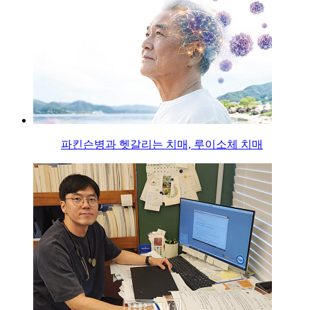
파킨슨병과 헷갈리는 치매, 루이소체 치매