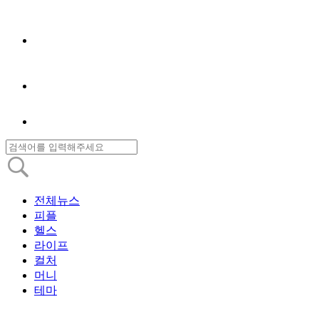
전체뉴스
피플
헬스
라이프
컬처
머니
테마