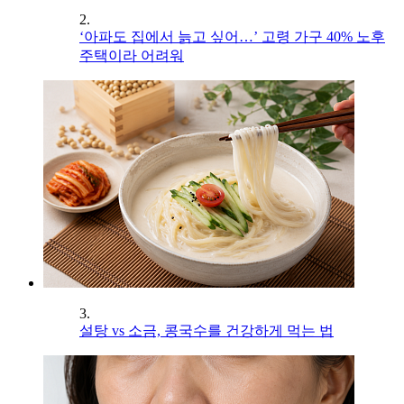
2.
‘아파도 집에서 늙고 싶어…’ 고령 가구 40% 노후
주택이라 어려워
3.
설탕 vs 소금, 콩국수를 건강하게 먹는 법