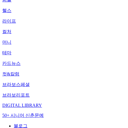
헬스
라이프
컬처
머니
테마
카드뉴스
컷&칼럼
브라보스페셜
브라보리포트
DIGITAL LIBRARY
50+ 시니어 신춘문예
블로그