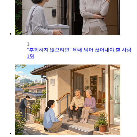
1.
"후회하지 않으려면" 60세 넘어 끊어내야 할 사람
1위