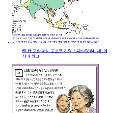
韓·日 포함 아태 고소득 지역 기대수명 84.1세 ‘아
시아 최고’