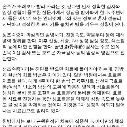
손주가 또래보다 빨리 자라는 것 같다면 먼저 정확한 검사와
임상 경험이 풍부한 전문가에게 상담을 받아봐야 한다. 주변에
서 들은 이야기 또는 인터넷에 나와 있는 정보로 혼자 섣불리
진단하고 적절한 치료시기를 놓치면 병을 키우는 상황이 된다.
성조숙증이 의심되면 발병시기, 진행속도, 약물투여 등에 대해
병력 청취를 한다. 이후 신장, 체중, 2차 성징 발생 정도, 색소침
착 등에 대한 진찰을 한다. 골연령(骨年齡) 검사는 주로 왼쪽
손목 X선 검사 또는 호르몬 자극검사 등의 임상적 방법으로 진
단한다.
성조숙증이라는 진단을 받으면 치료에 들어가야 하는데, 양방
과 한방의 치료 방법은 차이가 있다. 일반 병원에서는 호르몬
치료를 한다. 대개 4주마다 한 번씩 근육주사로 성선자극호르
몬(여성의 난소와 남성의 고환에 작용해 발육과 성호르몬의
생성과 분비 등을 조절하는 호르몬)의 분비를 억제한다. 호르
몬 치료를 진행하는 동안 성호르몬을 억제해 성장 속도를 늦추
고 골 성숙을 억제하는 것이다. 이것은 2차 성징의 쇠퇴가 일어
나는 치료법으로 알려져 있다.
한방에서는 보다 근원원적인 치료에 집중한다. 아이만의 체질