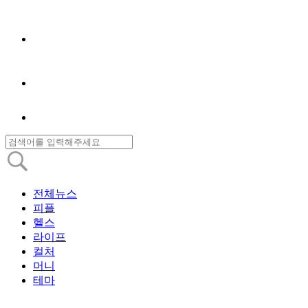
전체뉴스
피플
헬스
라이프
컬처
머니
테마