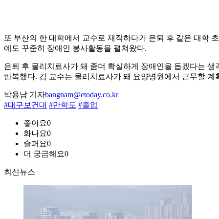
또 부산의 한 대학에서 교수로 재직하다가 은퇴 후 같은 대학 
에도 꾸준히 장애인 봉사활동을 펼쳐왔다.
은퇴 후 물리치료사가 돼 좀더 확실하게 장애인을 돕겠다는 생각
반복했다. 김 교수는 물리치료사가 돼 요양병원에서 근무할 계
박용남 기자
bangnam@etoday.co.kr
#대구보건대
#만학도
#졸업
좋아요
0
화나요
0
슬퍼요
0
더 궁금해요
0
최신뉴스