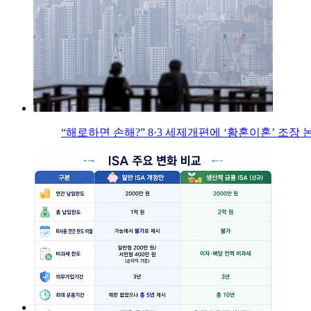
“해로하면 손해?” 8·3 세제개편에 ‘황혼이혼’ 조장 