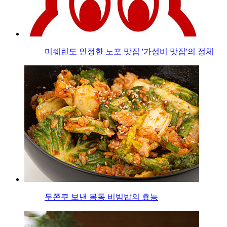
미쉐린도 인정한 노포 맛집 '가성비 맛집'의 정체
두쫀쿠 보낸 봄동 비빔밥의 효능