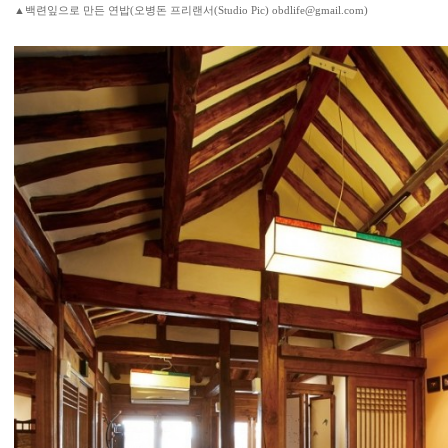
▲백련잎으로 만든 연밥(오병돈 프리랜서(Studio Pic) obdlife@gmail.com)