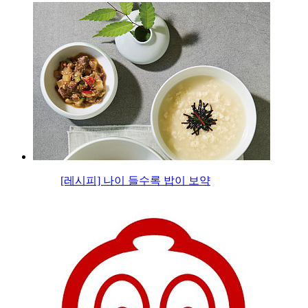
[레시피] 나이 들수록 밥이 보약