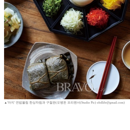
▲'마지' 연밥올림 한상차림과 구절판(오병돈 프리랜서(Studio Pic) obdlife@gmail.com)