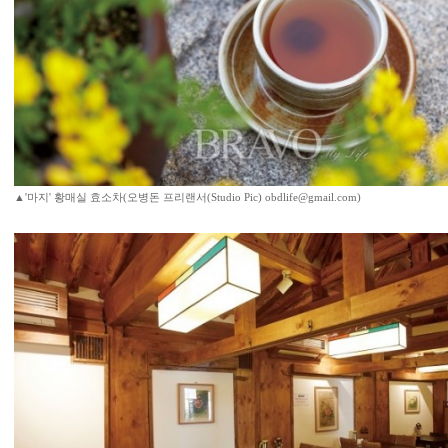
▲'마지' 황매실 효소차(오병돈 프리랜서(Studio Pic) obdlife@gmail.com)