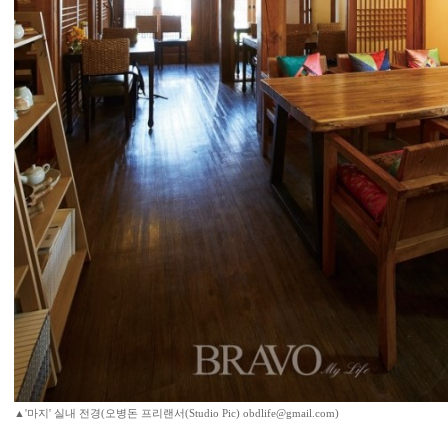
▲'마지' 실내 전경(오병돈 프리랜서(Studio Pic) obdlife@gmail.com)