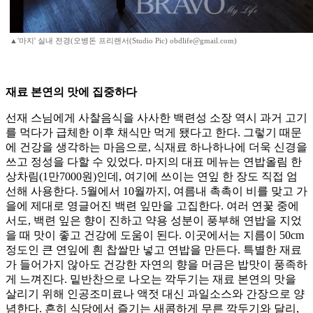
▲'마지' 실내 전경(오병돈 프리랜서(Studio Pic) obdlife@gmail.com)
재료 본연의 맛에 집중하다
선재 스님에게 사찰음식을 사사한 백련성 소장 역시 과거 고기
를 먹다가 급체한 이후 채식만 먹게 됐다고 한다. 그렇기 때문
에 건강을 생각하는 마음으로, 식재료 하나하나에 더욱 신경을
쓰고 정성을 다할 수 있었다. 마지의 대표 메뉴는 연밥올림 한
상차림(1만7000원)인데, 여기에 쓰이는 연잎 한 장도 직접 엄
선해 사용한다. 5월에서 10월까지, 여름내 촉촉이 비를 맞고 가
을에 제대로 영글어진 백련 잎만을 고집한다. 여러 연꽃 중에
서도, 백련 잎은 향이 진하고 약용 성분이 풍부해 연밥을 지었
을 때 맛이 좋고 건강에 도움이 된다. 이곳에서는 지름이 50cm
정도인 큰 연잎에 흰 찹쌀만 넣고 연밥을 만든다. 특별한 재료
가 들어가지 않아도 건강한 자연의 향을 머금은 밥맛이 풍족하
게 느껴진다. 밑반찬으로 나오는 깍두기는 재료 본연의 맛을
살리기 위해 인공조미료나 액젓 대신 과일소스와 간장으로 양
념한다. 흔히 식당에서 즐기는 새콤하게 무른 깍두기와 달리,