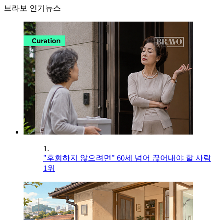
브라보 인기뉴스
1.
"후회하지 않으려면" 60세 넘어 끊어내야 할 사람
1위