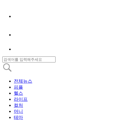
전체뉴스
피플
헬스
라이프
컬처
머니
테마