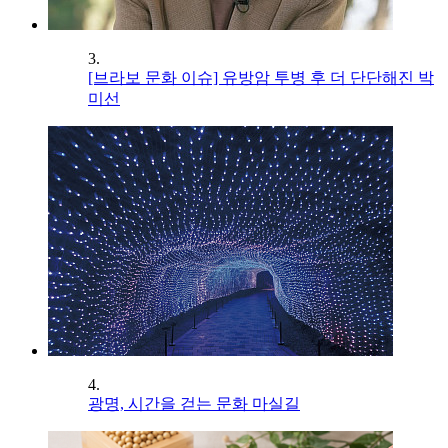
3.
[브라보 문화 이슈] 유방암 투병 후 더 단단해진 박
미선
4.
광명, 시간을 걷는 문화 마실길