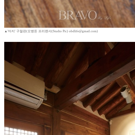
▲'마지' 구절판(오병돈 프리랜서(Studio Pic) obdlife@gmail.com)