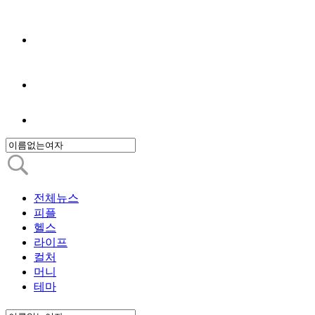
전체뉴스
피플
헬스
라이프
컬처
머니
테마