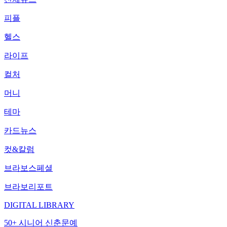
피플
헬스
라이프
컬처
머니
테마
카드뉴스
컷&칼럼
브라보스페셜
브라보리포트
DIGITAL LIBRARY
50+ 시니어 신춘문예