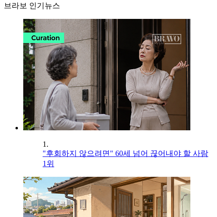
브라보 인기뉴스
1.
"후회하지 않으려면" 60세 넘어 끊어내야 할 사람
1위