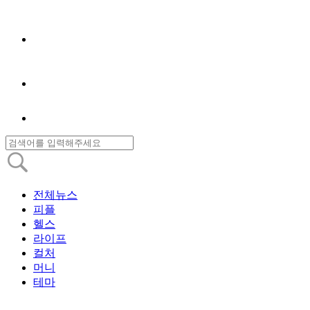
전체뉴스
피플
헬스
라이프
컬처
머니
테마