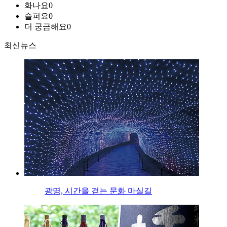
화나요
0
슬퍼요
0
더 궁금해요
0
최신뉴스
광명, 시간을 걷는 문화 마실길