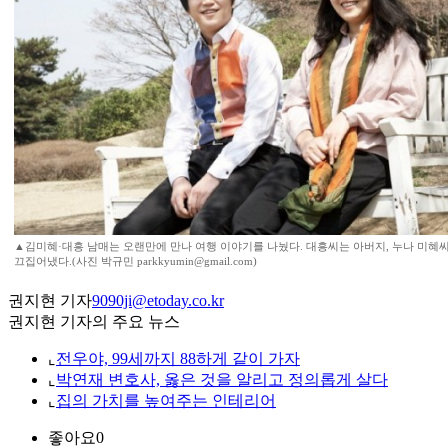
▲김미혜·대흥 남매는 오랜만에 만나 여행 이야기를 나눴다. 대흥씨는 아버지, 누나 미혜
끄집어냈다.(사진 박규민 parkkyumin@gmail.com)
권지현 기자
9090ji@etoday.co.kr
권지현 기자의 주요 뉴스
⌞
전우야, 99세까지 88하게 같이 가자
⌞
박연재 변호사, 옳은 것을 알리고 정의롭게 살다
⌞
집의 가치를 높여주는 인테리어
좋아요
0