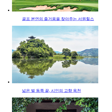
골프 본연의 즐거움을 찾아주는 서원힐스
넓은 벌 동쪽 끝, 시인의 고향 옥천