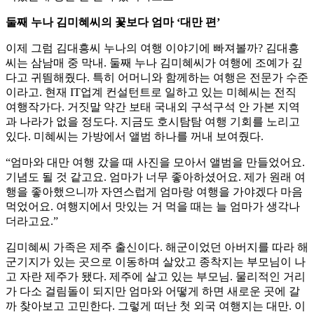
둘째 누나 김미혜씨의 꽃보다 엄마 ‘대만 편’
이제 그럼 김대흥씨 누나의 여행 이야기에 빠져볼까? 김대흥
씨는 삼남매 중 막내. 둘째 누나 김미혜씨가 여행에 조예가 깊
다고 귀띔해줬다. 특히 어머니와 함께하는 여행은 전문가 수준
이라고. 현재 IT업계 컨설턴트로 일하고 있는 미혜씨는 전직
여행작가다. 거짓말 약간 보태 국내외 구석구석 안 가본 지역
과 나라가 없을 정도다. 지금도 호시탐탐 여행 기회를 노리고
있다. 미혜씨는 가방에서 앨범 하나를 꺼내 보여줬다.
“엄마와 대만 여행 갔을 때 사진을 모아서 앨범을 만들었어요.
기념도 될 것 같고요. 엄마가 너무 좋아하셨어요. 제가 원래 여
행을 좋아했으니까 자연스럽게 엄마랑 여행을 가야겠다 마음
먹었어요. 여행지에서 맛있는 거 먹을 때는 늘 엄마가 생각나
더라고요.”
김미혜씨 가족은 제주 출신이다. 해군이었던 아버지를 따라 해
군기지가 있는 곳으로 이동하며 살았고 종착지는 부모님이 나
고 자란 제주가 됐다. 제주에 살고 있는 부모님. 물리적인 거리
가 다소 걸림돌이 되지만 엄마와 어떻게 하면 새로운 곳에 갈
까 찾아보고 고민한다. 그렇게 떠난 첫 외국 여행지는 대만. 이