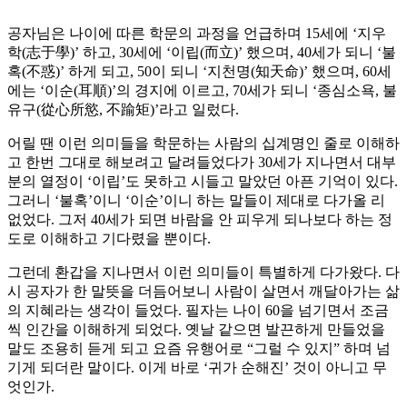
공자님은 나이에 따른 학문의 과정을 언급하며 15세에 ‘지우
학(志于學)’ 하고, 30세에 ‘이립(而立)’ 했으며, 40세가 되니 ‘불
혹(不惑)’ 하게 되고, 50이 되니 ‘지천명(知天命)’ 했으며, 60세
에는 ‘이순(耳順)’의 경지에 이르고, 70세가 되니 ‘종심소욕, 불
유구(從心所慾, 不踰矩)’라고 일렀다.
어릴 땐 이런 의미들을 학문하는 사람의 십계명인 줄로 이해하
고 한번 그대로 해보려고 달려들었다가 30세가 지나면서 대부
분의 열정이 ‘이립’도 못하고 시들고 말았던 아픈 기억이 있다.
그러니 ‘불혹’이니 ‘이순’이니 하는 말들이 제대로 다가올 리
없었다. 그저 40세가 되면 바람을 안 피우게 되나보다 하는 정
도로 이해하고 기다렸을 뿐이다.
그런데 환갑을 지나면서 이런 의미들이 특별하게 다가왔다. 다
시 공자가 한 말뜻을 더듬어보니 사람이 살면서 깨달아가는 삶
의 지혜라는 생각이 들었다. 필자는 나이 60을 넘기면서 조금
씩 인간을 이해하게 되었다. 옛날 같으면 발끈하게 만들었을
말도 조용히 듣게 되고 요즘 유행어로 “그럴 수 있지” 하며 넘
기게 되더란 말이다. 이게 바로 ‘귀가 순해진’ 것이 아니고 무
엇인가.