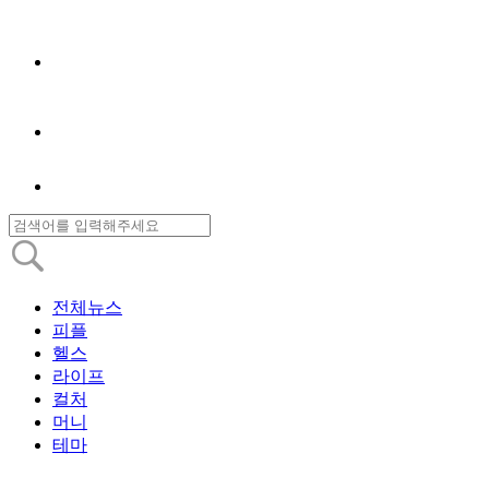
전체뉴스
피플
헬스
라이프
컬처
머니
테마