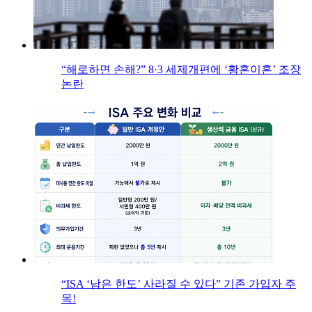
“해로하면 손해?” 8·3 세제개편에 ‘황혼이혼’ 조장
논란
“ISA ‘남은 한도’ 사라질 수 있다” 기존 가입자 주
목!