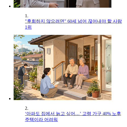
1.
"후회하지 않으려면" 60세 넘어 끊어내야 할 사람
1위
2.
‘아파도 집에서 늙고 싶어…’ 고령 가구 40% 노후
주택이라 어려워