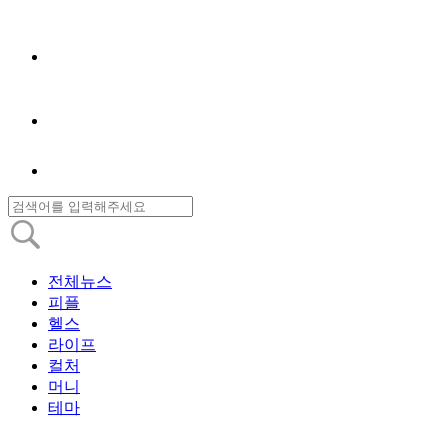
전체뉴스
피플
헬스
라이프
컬처
머니
테마