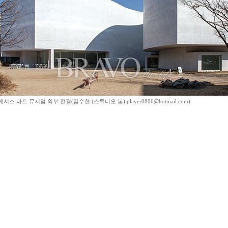
시스 아트 뮤지엄 외부 전경(김수현 (스튜디오 봄) player0806@hotmail.com)