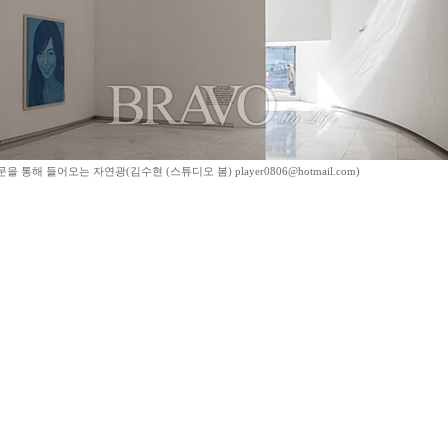
을 통해 들어오는 자연광(김수현 (스튜디오 봄) player0806@hotmail.com)