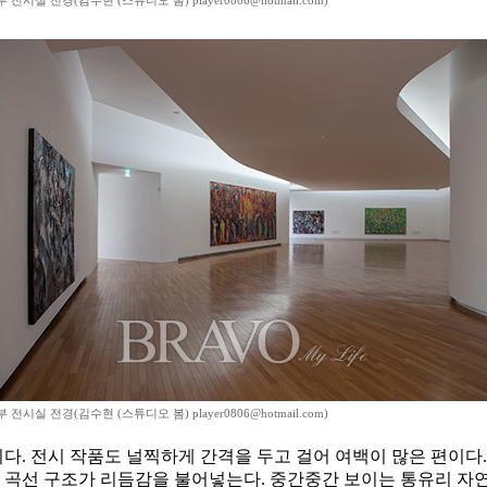
 전시실 전경(김수현 (스튜디오 봄) player0806@hotmail.com)
 전시실 전경(김수현 (스튜디오 봄) player0806@hotmail.com)
. 전시 작품도 널찍하게 간격을 두고 걸어 여백이 많은 편이다.
에 곡선 구조가 리듬감을 불어넣는다. 중간중간 보이는 통유리 자