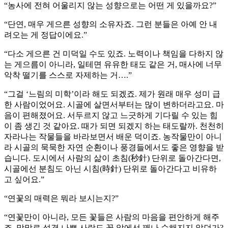
“농사에 전혀 어울리지 않는 성향으로는 어떤 게 있을까요?”
“단연, 매우 게으른 성향의 소유자죠. 그런 분들은 아예 안 내
려오는 게 정답이에요.”
“다소 게으른 건 미덕일 수도 있죠. 노력이나 책임을 다하지 않
는 게으름이 아니라, 일테면 유유한 태도 같은 거, 매사에 너무
악착 떨기를 스스로 자제하는 거….”
“그걸 ‘느림의 미학’이라 해도 되겠죠. 제가 원래 매우 성미 급
한 사람이었어요. 시골에 살면서부터는 많이 변하더라고요. 마
음이 편해졌어요. 서두르지 않고 느긋하게 기다릴 수 있는 힘
이 좀 생긴 것 같아요. 때가 되면 되겠지 하는 태도랄까. 천천히
자라나는 작물들을 바라보면서 배운 덕이죠. 농작물만이 아니
라 시골의 묵묵한 자연 순환이나 풍경들에서도 좋은 영향을 받
습니다. 도시에서 사람의 삶이 초침(秒針) 단위로 돌아간다면,
시골에선 분침도 아닌 시침(時針) 단위로 돌아간다고 비유하
고 싶어요.”
“연꽃의 매력은 뭐라 보시는지?”
“연꽃만이 아니라, 모든 꽃들은 사람의 마음을 편안하게 해주
죠. 막말로 성격 나쁜 사람도 꽃 앞에선 꽤나 순해지지 않던가?