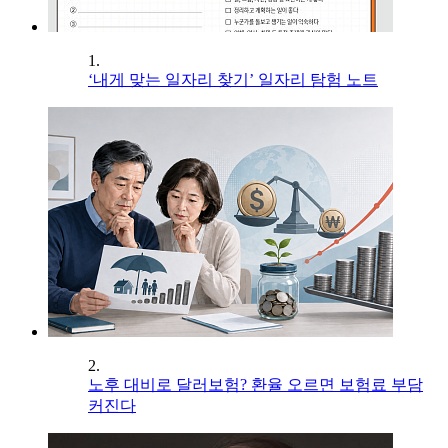
1.
‘내게 맞는 일자리 찾기’ 일자리 탐험 노트
2.
노후 대비로 달러보험? 환율 오르면 보험료 부담
커진다