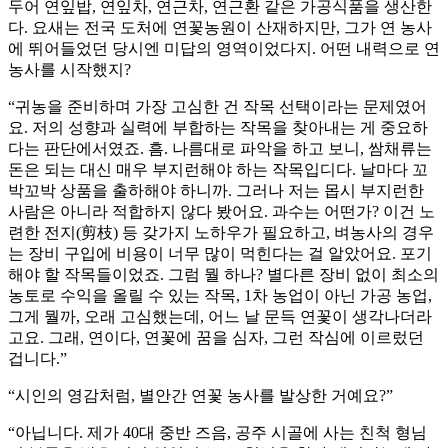
두어 연잎밥, 연잎차, 연근차, 연근환 같은 가공식품을 생산한
다. 요새는 전국 도처에 연꽃농원이 산재하지만, 그가 연 농사
에 뛰어들었던 당시엔 미답의 영역이었다지. 어떤 내력으로 연
농사를 시작했지?
“귀농을 준비하며 가장 고심한 건 작목 선택이라는 문제였어
요. 저의 성향과 실력에 부합하는 작목을 찾아내는 게 중요하
다는 판단에서였죠. 흠. 나름대로 파악을 하고 보니, 쌈채류는
돈은 되는 대신 매우 부지런해야 하는 작목입디다. 날마다 꼬
박꼬박 상품을 출하해야 하니까. 그러나 저는 몹시 부지런한
사람은 아니라 적합하지 않다 봤어요. 과수는 어떤가? 이건 노
련한 전지(剪枝) 등 갖가지 노하우가 필요하고, 벼농사의 경우
는 장비 구입에 비용이 너무 많이 먹힌다는 걸 알았어요. 포기
해야 할 작목들이었죠. 그럼 뭘 하나? 별다른 장비 없이 최소의
농토로 수익을 올릴 수 있는 작목, 1차 농업이 아닌 가공 농업,
그게 뭘까, 오래 고심했는데, 어느 날 문득 연꽃이 생각나더라
고요. 그래, 연이다, 연꽃에 꿈을 심자, 그런 작심에 이르렀던
겁니다.”
“시인의 영감처럼, 별안간 연꽃 농사를 발상한 거예요?”
“아닙니다. 제가 40대 중반 즈음, 공주 시골에 사는 친척 형님