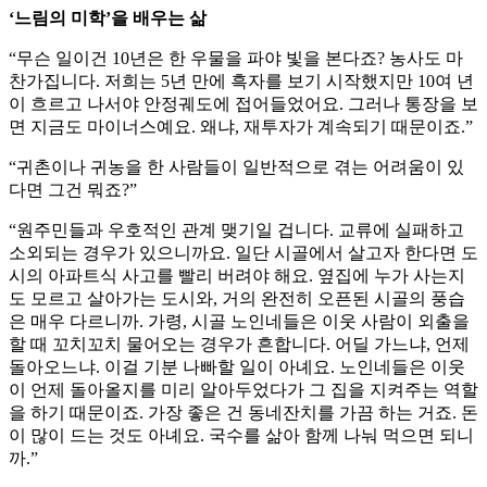
‘느림의 미학’을 배우는 삶
“무슨 일이건 10년은 한 우물을 파야 빛을 본다죠? 농사도 마
찬가집니다. 저희는 5년 만에 흑자를 보기 시작했지만 10여 년
이 흐르고 나서야 안정궤도에 접어들었어요. 그러나 통장을 보
면 지금도 마이너스예요. 왜냐, 재투자가 계속되기 때문이죠.”
“귀촌이나 귀농을 한 사람들이 일반적으로 겪는 어려움이 있
다면 그건 뭐죠?”
“원주민들과 우호적인 관계 맺기일 겁니다. 교류에 실패하고
소외되는 경우가 있으니까요. 일단 시골에서 살고자 한다면 도
시의 아파트식 사고를 빨리 버려야 해요. 옆집에 누가 사는지
도 모르고 살아가는 도시와, 거의 완전히 오픈된 시골의 풍습
은 매우 다르니까. 가령, 시골 노인네들은 이웃 사람이 외출을
할 때 꼬치꼬치 물어오는 경우가 흔합니다. 어딜 가느냐, 언제
돌아오느냐. 이걸 기분 나빠할 일이 아녜요. 노인네들은 이웃
이 언제 돌아올지를 미리 알아두었다가 그 집을 지켜주는 역할
을 하기 때문이죠. 가장 좋은 건 동네잔치를 가끔 하는 거죠. 돈
이 많이 드는 것도 아녜요. 국수를 삶아 함께 나눠 먹으면 되니
까.”