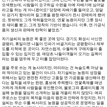
모색했는데, 사람들이 요구하길 수련을 아예 자배기에 심어달
라고들 하는 게 아니겠어요? 당장에 자배기를 들여오고, 덩달
아 갖가지 항아리며 질그릇을 왕창 떼다가 전시 판매하게 됐어
요. 뜻밖에도 그게 먹혀들었어요. 연꽃 농원이지만 그릇 장사
로 재미를 봤고, 그게 정착의 기반이 됐습니다. 이후, 연 가공식
품의 생산과 판매에 탄력이 붙었죠.”
차기설씨의 농원은 목 좋은 곳에 있다. 경기도 화성시 서신면
광평리, 휴일이면 나들이 인파가 바글거리는 궁평항이나 제부
도를 지척에 둔 곳이다. 자연스럽게, 수월하게 구매자들이 출
입할 수 있는 입지인 셈. 애당초 나들이객들이 오가는 길목이
라는 점을 염두에 두고 터를 잡았더란다.
몸을 주로 쓰는 게 농사라지만, 머리라는 건 녹슬도록 마냥 놀
려 먹이라고 있는 물건이 아니다. 차기설씨는 농원의 성장을
위해서는 일단 완전한 자연산 고품질 연 가공품을 생산해야 한
다는 철칙을 세우는 한편, 홍보에 주력했다. 연꽃축제를 매년
거하게 개최해 사람들을 유인했으며, 블로그와 홈페이지를 개
설해 농원을 열심히 소개하는 일을 게을리 하지 않았다. 에피
쿠로스는 인생의 목적을 마음의 평온과 안락에 두었지만, 차기
설씨는 무슨 수를 써서라도 농원을 성공적으로 운영하는 일을