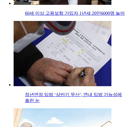
60세 이상 고용보험 가입자 1년새 20만6000명 늘어
정년연장 입법 ‘상반기 무산’, 연내 입법 가능성에
쏠린 눈