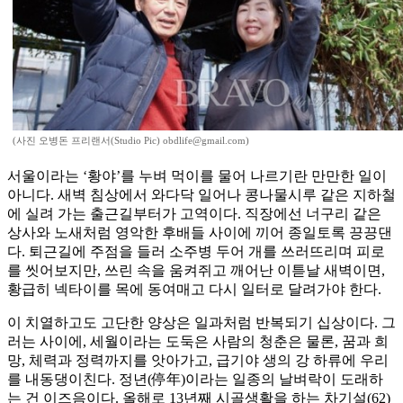
(사진 오병돈 프리랜서(Studio Pic) obdlife@gmail.com)
서울이라는 ‘황야’를 누벼 먹이를 물어 나르기란 만만한 일이
아니다. 새벽 침상에서 와다닥 일어나 콩나물시루 같은 지하철
에 실려 가는 출근길부터가 고역이다. 직장에선 너구리 같은
상사와 노새처럼 영악한 후배들 사이에 끼어 종일토록 끙끙댄
다. 퇴근길에 주점을 들러 소주병 두어 개를 쓰러뜨리며 피로
를 씻어보지만, 쓰린 속을 움켜쥐고 깨어난 이튿날 새벽이면,
황급히 넥타이를 목에 동여매고 다시 일터로 달려가야 한다.
이 치열하고도 고단한 양상은 일과처럼 반복되기 십상이다. 그
러는 사이에, 세월이라는 도둑은 사람의 청춘은 물론, 꿈과 희
망, 체력과 정력까지를 앗아가고, 급기야 생의 강 하류에 우리
를 내동댕이친다. 정년(停年)이라는 일종의 날벼락이 도래하
는 건 이즈음이다. 올해로 13년째 시골생활을 하는 차기설(62)