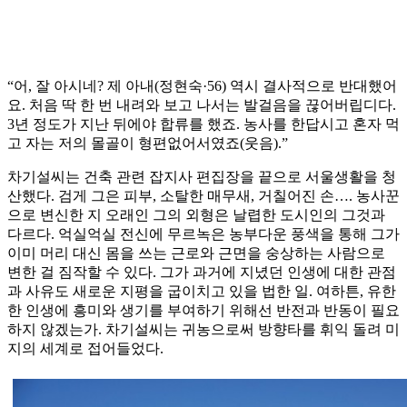
“어, 잘 아시네? 제 아내(정현숙·56) 역시 결사적으로 반대했어
요. 처음 딱 한 번 내려와 보고 나서는 발걸음을 끊어버립디다.
3년 정도가 지난 뒤에야 합류를 했죠. 농사를 한답시고 혼자 먹
고 자는 저의 몰골이 형편없어서였죠(웃음).”
차기설씨는 건축 관련 잡지사 편집장을 끝으로 서울생활을 청
산했다. 검게 그은 피부, 소탈한 매무새, 거칠어진 손…. 농사꾼
으로 변신한 지 오래인 그의 외형은 날렵한 도시인의 그것과
다르다. 억실억실 전신에 무르녹은 농부다운 풍색을 통해 그가
이미 머리 대신 몸을 쓰는 근로와 근면을 숭상하는 사람으로
변한 걸 짐작할 수 있다. 그가 과거에 지녔던 인생에 대한 관점
과 사유도 새로운 지평을 굽이치고 있을 법한 일. 여하튼, 유한
한 인생에 흥미와 생기를 부여하기 위해선 반전과 반동이 필요
하지 않겠는가. 차기설씨는 귀농으로써 방향타를 휘익 돌려 미
지의 세계로 접어들었다.