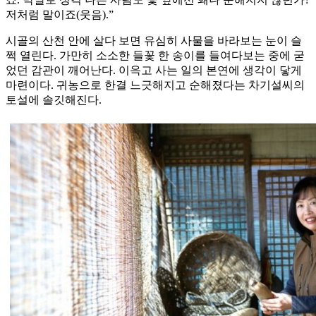
저처럼 말이죠(웃음).”
시골의 산천 안에 살다 보면 유심히 사물을 바라보는 눈이 슬
쩍 열린다. 가만히 소소한 들꽃 한 송이를 들여다보는 중에 굳
었던 감관이 깨어난다. 이윽고 사는 일의 본연에 생각이 닿게
마련이다. 귀농으로 한결 느긋해지고 순해졌다는 차기설씨의
토설에 솔깃해진다.