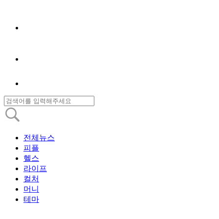
전체뉴스
피플
헬스
라이프
컬처
머니
테마