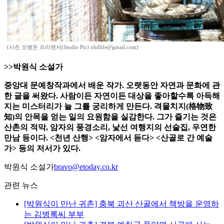
(사진 오병돈 프리랜서(Studio Pic) obdlife@gmail.com)
>>박원식 소설가
중앙대 문예창작과에서 배운 작가. 오랫동안 자연과 문화에 관
한 글을 써왔다. 사람이든 자연이든 대상을 좋아할수록 아득해
지는 미스터리가 늘 그를 궁리하게 만든다. 격물치지(格物致
知)의 안목을 얻는 일의 요원함을 실감한다. 그가 즐기는 것은
산촌의 적막, 암자의 풍경소리, 낯선 여행지의 선술집, 우연한
만남 등이다. <천년 산행> <암자에서 듣다> <산골로 간 예술
가> 등의 저서가 있다.
박원식 소설가
bravo@etoday.co.kr
관련 뉴스
[박원식이 만난 귀촌] 충북 괴산 산골에서 책방을 운영하
는 김병록씨 부부