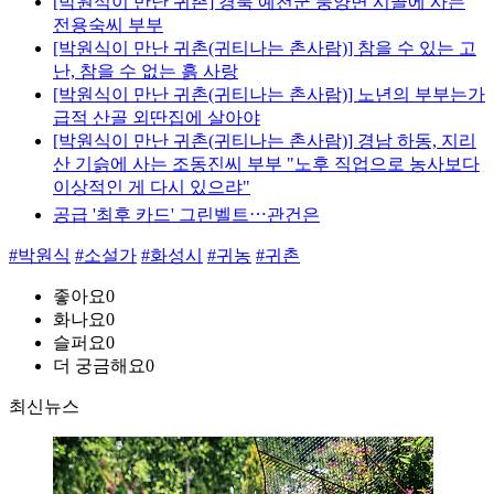
[박원식이 만난 귀촌] 경북 예천군 풍양면 시골에 사는
전용숙씨 부부
[박원식이 만난 귀촌(귀티나는 촌사람)] 참을 수 있는 고
난, 참을 수 없는 흙 사랑
[박원식이 만난 귀촌(귀티나는 촌사람)] 노년의 부부는가
급적 산골 외딴집에 살아야
[박원식이 만난 귀촌(귀티나는 촌사람)] 경남 하동, 지리
산 기슭에 사는 조동진씨 부부 "노후 직업으로 농사보다
이상적인 게 다시 있으랴"
공급 '최후 카드' 그린벨트⋯관건은
#박원식
#소설가
#화성시
#귀농
#귀촌
좋아요
0
화나요
0
슬퍼요
0
더 궁금해요
0
최신뉴스