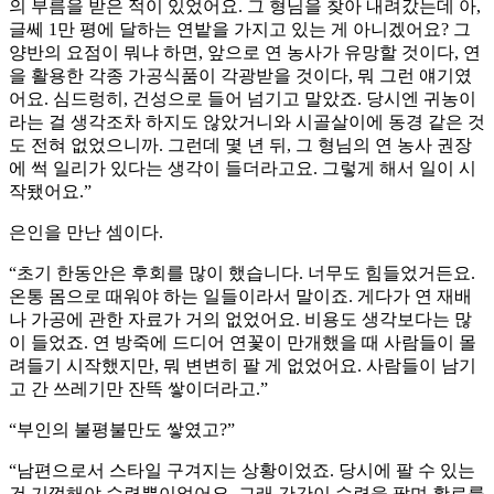
의 부름을 받은 적이 있었어요. 그 형님을 찾아 내려갔는데 아,
글쎄 1만 평에 달하는 연밭을 가지고 있는 게 아니겠어요? 그
양반의 요점이 뭐냐 하면, 앞으로 연 농사가 유망할 것이다, 연
을 활용한 각종 가공식품이 각광받을 것이다, 뭐 그런 얘기였
어요. 심드렁히, 건성으로 들어 넘기고 말았죠. 당시엔 귀농이
라는 걸 생각조차 하지도 않았거니와 시골살이에 동경 같은 것
도 전혀 없었으니까. 그런데 몇 년 뒤, 그 형님의 연 농사 권장
에 썩 일리가 있다는 생각이 들더라고요. 그렇게 해서 일이 시
작됐어요.”
은인을 만난 셈이다.
“초기 한동안은 후회를 많이 했습니다. 너무도 힘들었거든요.
온통 몸으로 때워야 하는 일들이라서 말이죠. 게다가 연 재배
나 가공에 관한 자료가 거의 없었어요. 비용도 생각보다는 많
이 들었죠. 연 방죽에 드디어 연꽃이 만개했을 때 사람들이 몰
려들기 시작했지만, 뭐 변변히 팔 게 없었어요. 사람들이 남기
고 간 쓰레기만 잔뜩 쌓이더라고.”
“부인의 불평불만도 쌓였고?”
“남편으로서 스타일 구겨지는 상황이었죠. 당시에 팔 수 있는
건 기껏해야 수련뿐이었어요. 그래 간간이 수련을 팔며 활로를