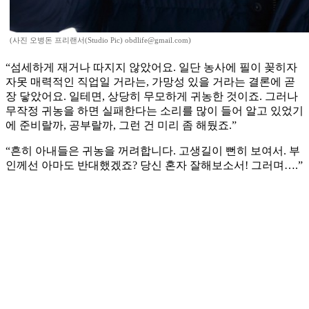
(사진 오병돈 프리랜서(Studio Pic) obdlife@gmail.com)
“섬세하게 재거나 따지지 않았어요. 일단 농사에 필이 꽂히자
자못 매력적인 직업일 거라는, 가망성 있을 거라는 결론에 곧
장 닿았어요. 일테면, 상당히 무모하게 귀농한 것이죠. 그러나
무작정 귀농을 하면 실패한다는 소리를 많이 들어 알고 있었기
에 준비랄까, 공부랄까, 그런 건 미리 좀 해뒀죠.”
“흔히 아내들은 귀농을 꺼려합니다. 고생길이 뻔히 보여서. 부
인께선 아마도 반대했겠죠? 당신 혼자 잘해보소서! 그러며….”