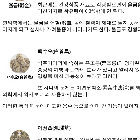
최근에는 건강식품 재료로 각광받으면서 울금을
마찬가지로 함유량이 0.3%밖에 안 된다.
한의학에서는 울금을 어혈(瘀血, 몸에 혈액이 제대로 돌지 못해 
어지게 되고 설사나 가려움증이 나타나기도 한다. 울금도 강황
백수오(白首烏)
박주가리과에 속하는 은조롱(큰조롱)의 덩이뿌리
증상의 예방과 완화에 효과가 있다고 알려져 있
영향을 미칠 가능성이 높다고 말한다.
또 하나의 문제는 이엽우피소(異葉牛皮消)를 백
의학에서 약재로 거의 사용하지 않는다.
이러한 특징 때문에 과도한 음주 등으로 이미 간 기능이 떨어져
어성초(魚腥草)
삼백초과에 속하는 약모밀을 어성초라고 부른다