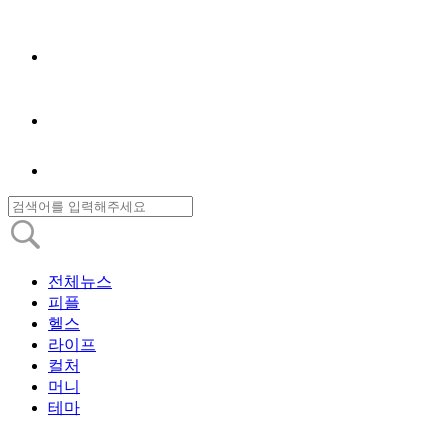
전체뉴스
피플
헬스
라이프
컬처
머니
테마