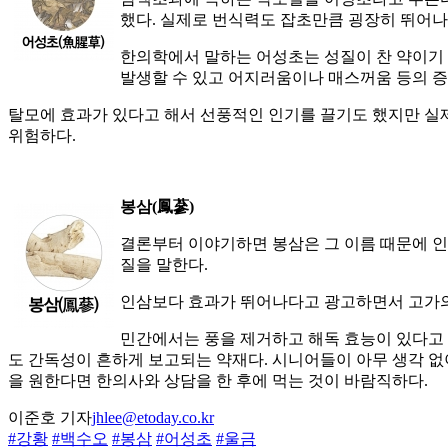
했다. 실제로 번식력도 잡초만큼 굉장히 뛰어나
한의학에서 말하는 어성초는 성질이 찬 약이기 
발생할 수 있고 어지러움이나 매스꺼움 등의 증
탈모에 효과가 있다고 해서 선풍적인 인기를 끌기도 했지만 실제
위험하다.
봉삼(鳳蔘)
결론부터 이야기하면 봉삼은 그 이름 때문에 인
질을 말한다.
인삼보다 효과가 뛰어나다고 광고하면서 고가의 
민간에서는 풍을 제거하고 해독 효능이 있다고 
도 간독성이 흔하게 보고되는 약재다. 시니어들이 아무 생각 없
을 원한다면 한의사와 상담을 한 후에 먹는 것이 바람직하다.
이준호 기자
jhlee@etoday.co.kr
#강황
#백수오
#봉삼
#어성초
#울금