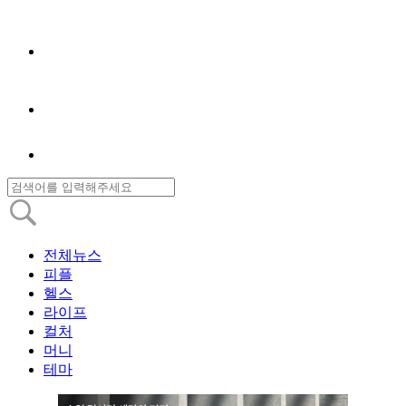
전체뉴스
피플
헬스
라이프
컬처
머니
테마