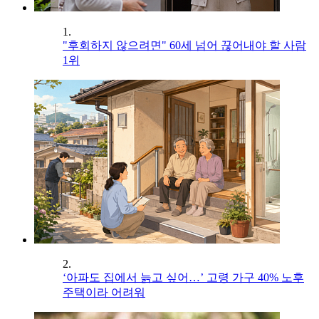
1.
"후회하지 않으려면" 60세 넘어 끊어내야 할 사람
1위
2.
‘아파도 집에서 늙고 싶어…’ 고령 가구 40% 노후
주택이라 어려워