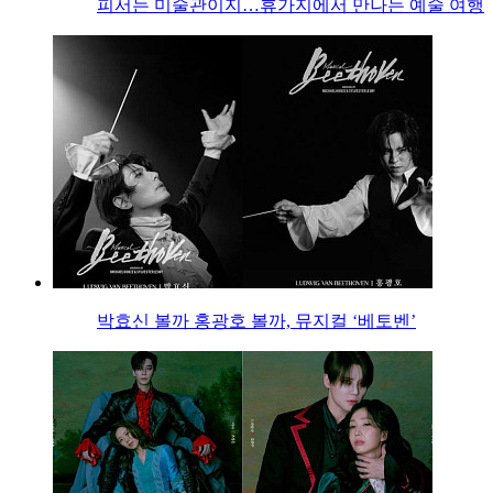
피서는 미술관이지…휴가지에서 만나는 예술 여행
박효신 볼까 홍광호 볼까, 뮤지컬 ‘베토벤’