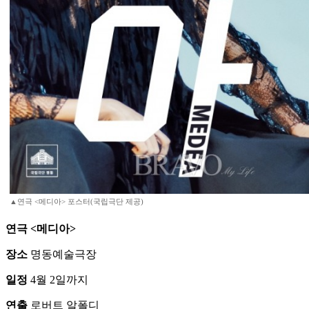
▲연극 <메디아> 포스터(국립극단 제공)
연극 <메디아>
장소
명동예술극장
일정
4월 2일까지
연출
로버트 알폴디