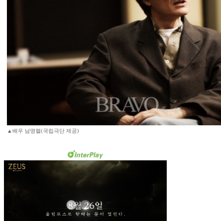
▲배우 남명렬(국립극단 제공)