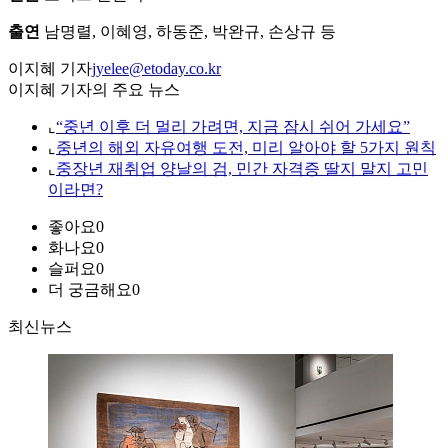
출연
남명렬, 이혜영, 하동준, 박완규, 손상규 등
이지혜 기자
jyelee@etoday.co.kr
이지혜 기자의 주요 뉴스
⌞
“중년 이후 더 멀리 가려면, 지금 잠시 쉬어 가세요”
⌞
중년의 해외 자유여행 도전, 미리 알아야 할 5가지 원칙
⌞
중장년 재취업 양날의 검, 민간 자격증 딸지 말지 고민
이라면?
좋아요
0
화나요
0
슬퍼요
0
더 궁금해요
0
최신뉴스