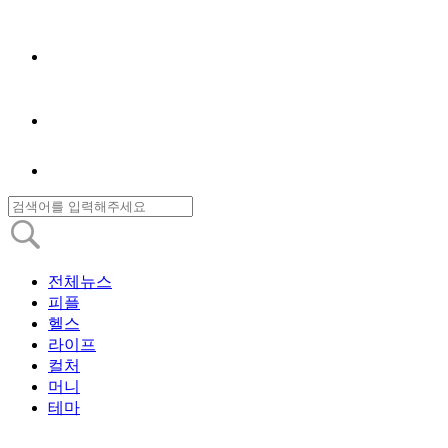
전체뉴스
피플
헬스
라이프
컬처
머니
테마