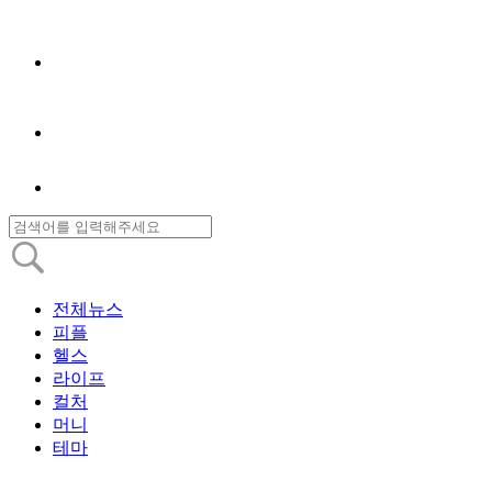
전체뉴스
피플
헬스
라이프
컬처
머니
테마