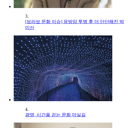
3.
[브라보 문화 이슈] 유방암 투병 후 더 단단해진 박
미선
4.
광명, 시간을 걷는 문화 마실길