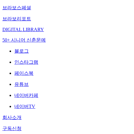
브라보스페셜
브라보리포트
DIGITAL LIBRARY
50+ 시니어 신춘문예
블로그
인스타그램
페이스북
유튜브
네이버카페
네이버TV
회사소개
구독신청