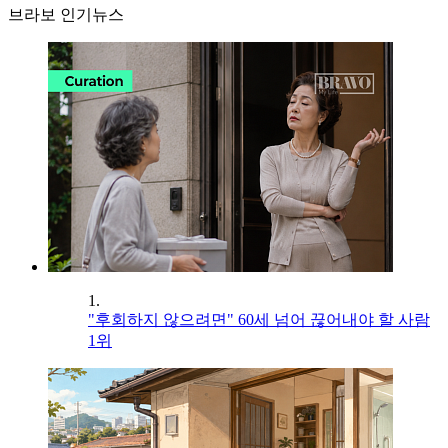
브라보 인기뉴스
1.
"후회하지 않으려면" 60세 넘어 끊어내야 할 사람
1위