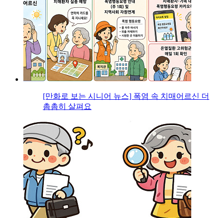
[만화로 보는 시니어 뉴스] 폭염 속 치매어르신 더
촘촘히 살펴요