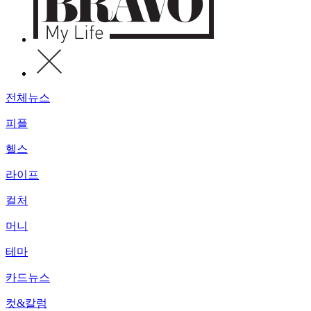
전체뉴스
피플
헬스
라이프
컬처
머니
테마
카드뉴스
컷&칼럼