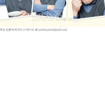
장 김흥국(박규민 (스튜디오 봄) parkkyumin@gmail.com)