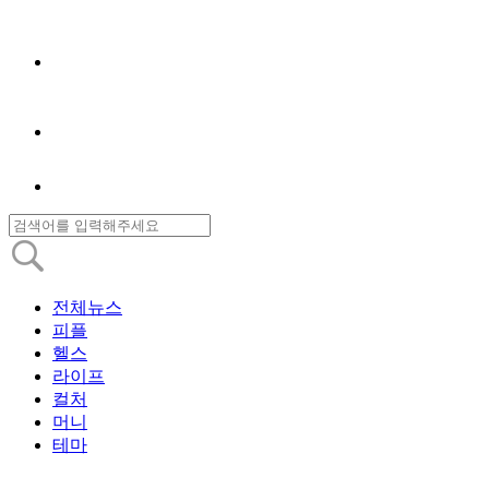
전체뉴스
피플
헬스
라이프
컬처
머니
테마