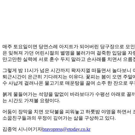
매주 토요일이면 당연스레 아지트가 되어버린 당구장으로 모인다
은 잊혀져 가던 어린시절의 별명을 불러가며 걸죽한 입담을 자랑
만고만한 실력에 서로 훈수 두지 말라고 손사래를 치면서 으름
그렇게 밤 11시가 넘은 시간까지 왁자지껄 떠들면서 놀다보니 
퇴근시간이 은근히 기다려지는 이유다. 꽃피는 봄이 오면 주말
수 사납게 걸려나온 물고기로 매운탕을 끓여 소주 한 잔으로 우
붉게 물들어가는 석양을 말없이 바라보다가 수평선 아래로 꼴
는 시간도 가져볼 요량이다.
어둠이 장막을 치면 모닥불을 피워놓고 하룻밤 야영을 하면서 
소꿉친구들과의 우정이 깊어가는 삶을 구상하고 있다.
김종억 시니어기자
bravopress@etoday.co.kr