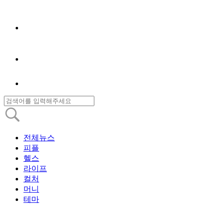
전체뉴스
피플
헬스
라이프
컬처
머니
테마