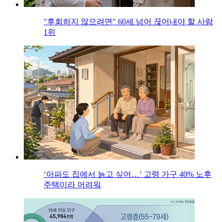
"후회하지 않으려면" 60세 넘어 끊어내야 할 사람
1위
‘아파도 집에서 늙고 싶어…’ 고령 가구 40% 노후
주택이라 어려워