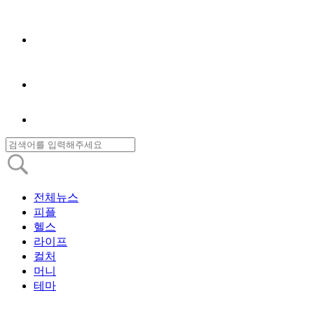
전체뉴스
피플
헬스
라이프
컬처
머니
테마