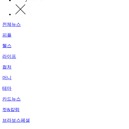
전체뉴스
피플
헬스
라이프
컬처
머니
테마
카드뉴스
컷&칼럼
브라보스페셜