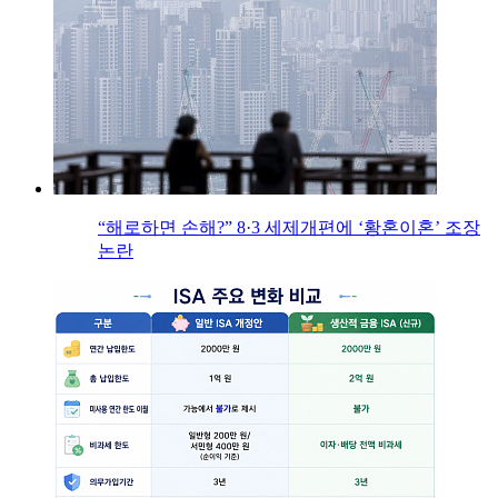
“해로하면 손해?” 8·3 세제개편에 ‘황혼이혼’ 조장
논란