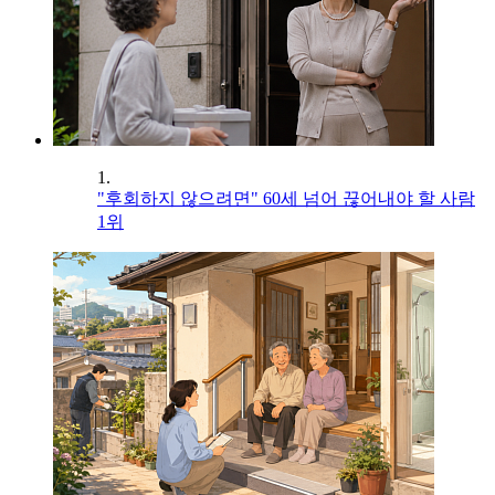
1.
"후회하지 않으려면" 60세 넘어 끊어내야 할 사람
1위