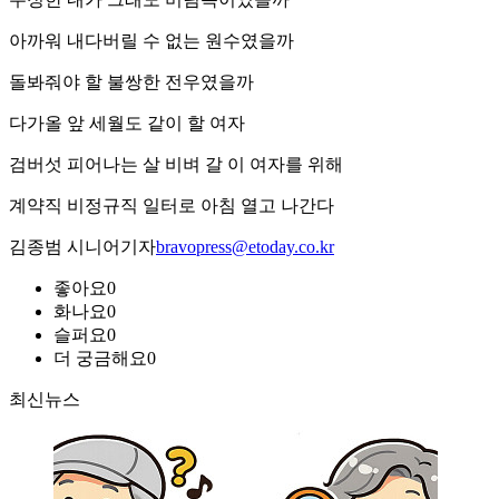
아까워 내다버릴 수 없는 원수였을까
돌봐줘야 할 불쌍한 전우였을까
다가올 앞 세월도 같이 할 여자
검버섯 피어나는 살 비벼 갈 이 여자를 위해
계약직 비정규직 일터로 아침 열고 나간다
김종범 시니어기자
bravopress@etoday.co.kr
좋아요
0
화나요
0
슬퍼요
0
더 궁금해요
0
최신뉴스