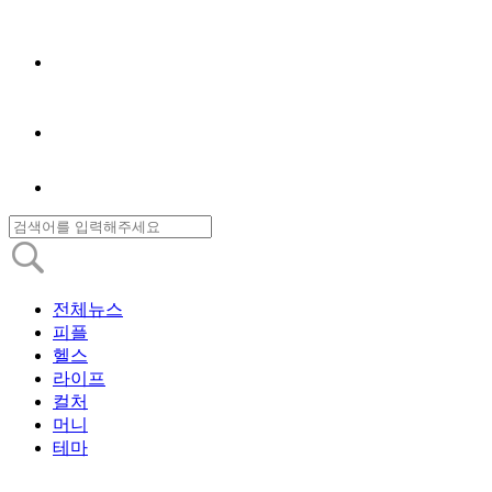
전체뉴스
피플
헬스
라이프
컬처
머니
테마