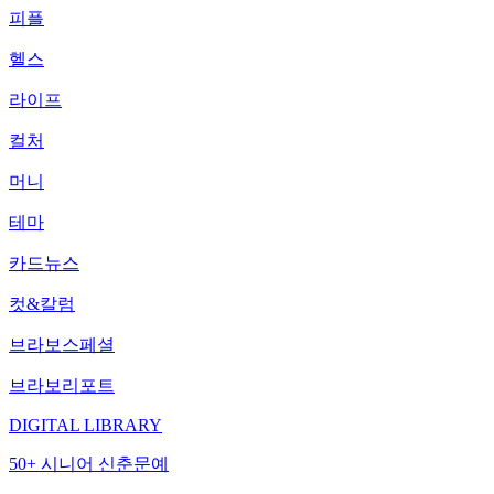
피플
헬스
라이프
컬처
머니
테마
카드뉴스
컷&칼럼
브라보스페셜
브라보리포트
DIGITAL LIBRARY
50+ 시니어 신춘문예