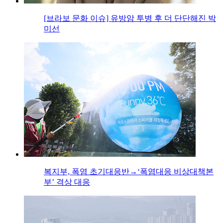
[브라보 문화 이슈] 유방암 투병 후 더 단단해진 박
미선
복지부, 폭염 초기대응반→‘폭염대응 비상대책본
부’ 격상 대응