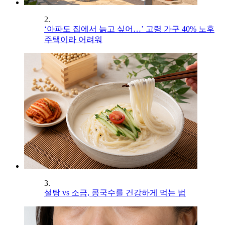
2.
‘아파도 집에서 늙고 싶어…’ 고령 가구 40% 노후
주택이라 어려워
3.
설탕 vs 소금, 콩국수를 건강하게 먹는 법