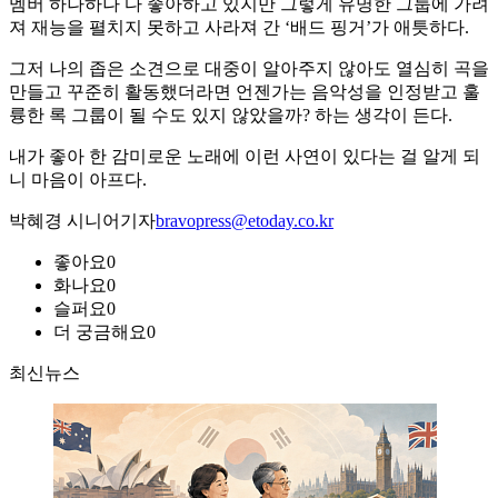
멤버 하나하나 다 좋아하고 있지만 그렇게 유명한 그룹에 가려
져 재능을 펼치지 못하고 사라져 간 ‘배드 핑거’가 애틋하다.
그저 나의 좁은 소견으로 대중이 알아주지 않아도 열심히 곡을
만들고 꾸준히 활동했더라면 언젠가는 음악성을 인정받고 훌
륭한 록 그룹이 될 수도 있지 않았을까? 하는 생각이 든다.
내가 좋아 한 감미로운 노래에 이런 사연이 있다는 걸 알게 되
니 마음이 아프다.
박혜경 시니어기자
bravopress@etoday.co.kr
좋아요
0
화나요
0
슬퍼요
0
더 궁금해요
0
최신뉴스