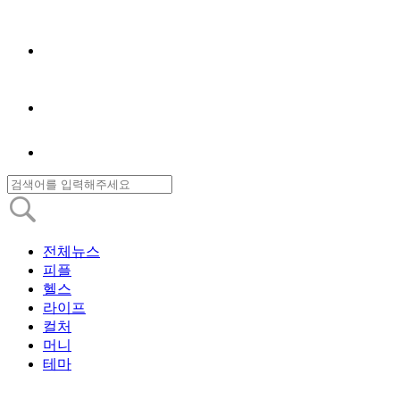
전체뉴스
피플
헬스
라이프
컬처
머니
테마