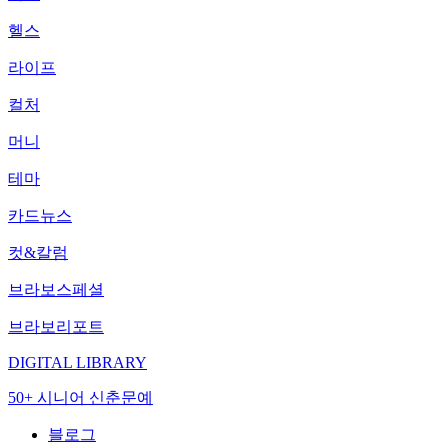
헬스
라이프
컬처
머니
테마
카드뉴스
컷&칼럼
브라보스페셜
브라보리포트
DIGITAL LIBRARY
50+ 시니어 신춘문예
블로그