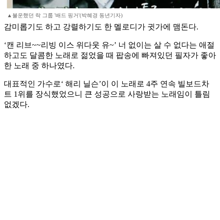
▲불운했던 락 그룹 '배드 핑거'(박혜경 동년기자)
감미롭기도 하고 강렬하기도 한 멜로디가 귓가에 맴돈다.
‘캔 리브~~리빙 이스 위다웃 유~’ 너 없이는 살 수 없다는 애절
하고도 달콤한 노래로 젊었을 때 팝송에 빠져있던 필자가 좋아
한 노래 중 하나였다.
대표적인 가수로‘ 해리 닐슨’이 이 노래로 4주 연속 빌보드차
트 1위를 장식했었으니 큰 성공으로 사랑받는 노래임이 틀림
없겠다.