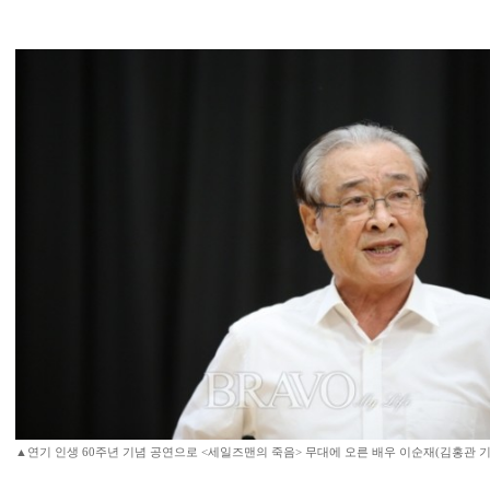
▲연기 인생 60주년 기념 공연으로 <세일즈맨의 죽음> 무대에 오른 배우 이순재(김홍관 기자 