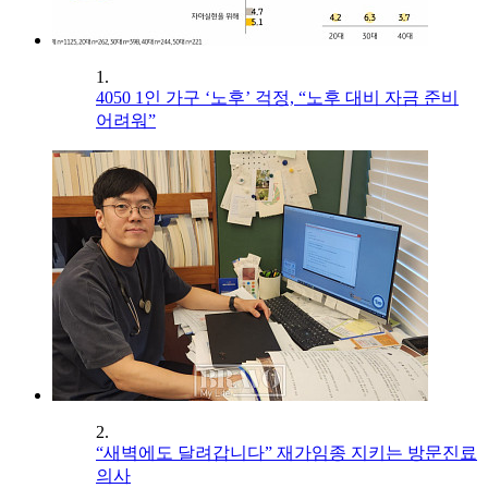
1.
4050 1인 가구 ‘노후’ 걱정, “노후 대비 자금 준비
어려워”
2.
“새벽에도 달려갑니다” 재가임종 지키는 방문진료
의사