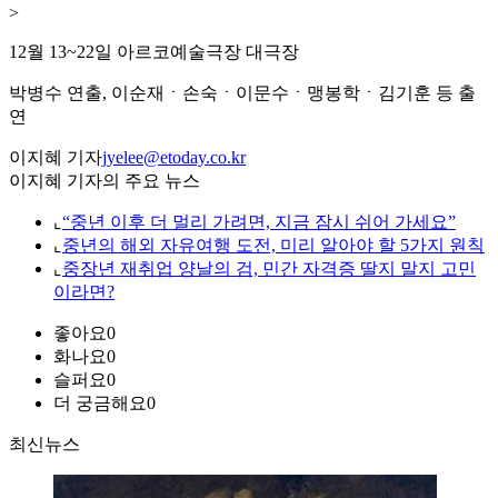
>
12월 13~22일 아르코예술극장 대극장
박병수 연출, 이순재ㆍ손숙ㆍ이문수ㆍ맹봉학ㆍ김기훈 등 출
연
이지혜 기자
jyelee@etoday.co.kr
이지혜 기자의 주요 뉴스
⌞
“중년 이후 더 멀리 가려면, 지금 잠시 쉬어 가세요”
⌞
중년의 해외 자유여행 도전, 미리 알아야 할 5가지 원칙
⌞
중장년 재취업 양날의 검, 민간 자격증 딸지 말지 고민
이라면?
좋아요
0
화나요
0
슬퍼요
0
더 궁금해요
0
최신뉴스