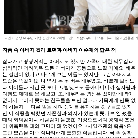
▲연기 인생 60주년 기념 공연으로 <세일즈맨의 죽음> 무대에 오른 배우 이순재(김홍관 기자 
작품 속 아버지 윌리 로먼과 아버지 이순재의 닮은 점
잘나가고 떵떵거리는 아버지도 있지만 가족에 대한 의무감과
심리적인 어려움은 모든 아버지가 공통으로 느낄 거예요. 배우
는 정년이 없다고 다르게 보는 이들도 있지만, 그런 아버지의
모습은 똑같아요. 나 역시 돈 못 버는 배우였고, 바쁘게 일하느
라 아이들과 시간 못 보내고, 밤낮으로 돌아다니니까 집사람과
여행도 제대로 못 해보고. 또, 배우라는 명성은 있지만 배역이
없어서 그러지 못하는 친구들을 보면 얼마나 가족에게 면목 없
어 하는지…. 다른 일을 하며 생계를 유지하는 친구들도 있지
만 이 직종을 택했던 자존심과 의지가 있는데 뜻대로 안 됐을
때의 회의감이나 허탈감이 들겠죠. 가장으로서의 경제적 조건
이 위축됐을 때의 고민이 왜 없겠어요. <세일즈맨의 죽음>은
그런 모습을 아주 적나라하게 표현한 작품입니다. 극 속 상황