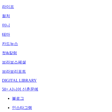
라이프
컬처
머니
테마
카드뉴스
컷&칼럼
브라보스페셜
브라보리포트
DIGITAL LIBRARY
50+ 시니어 신춘문예
블로그
인스타그램