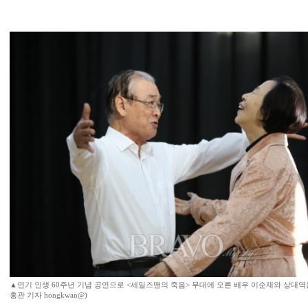
▲연기 인생 60주년 기념 공연으로 <세일즈맨의 죽음> 무대에 오른 배우 이순재와 상대역
홍관 기자 hongkwan@)