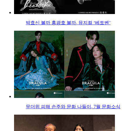
박효신 볼까 홍광호 볼까, 뮤지컬 ‘베토벤’
무더위 피해 손주와 문화 나들이, 7월 문화소식