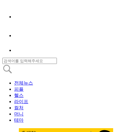
전체뉴스
피플
헬스
라이프
컬처
머니
테마