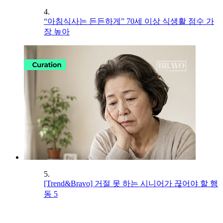
4.
“아침식사는 든든하게” 70세 이상 식생활 점수 가
장 높아
5.
[Trend&Bravo] 거절 못 하는 시니어가 끊어야 할 행
동 5