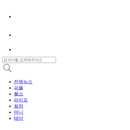
전체뉴스
피플
헬스
라이프
컬처
머니
테마