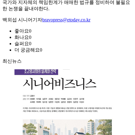
국가와 지자체의 책임한계가 애매한 법규를 정비하여 불필요
한 논쟁을 끝내야한다.
백외섭 시니어기자
bravopress@etoday.co.kr
좋아요
0
화나요
0
슬퍼요
0
더 궁금해요
0
최신뉴스