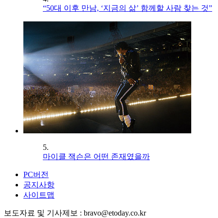
“50대 이후 만남, ‘지금의 삶’ 함께할 사람 찾는 것”
5.
마이클 잭슨은 어떤 존재였을까
PC버전
공지사항
사이트맵
보도자료 및 기사제보 : bravo@etoday.co.kr