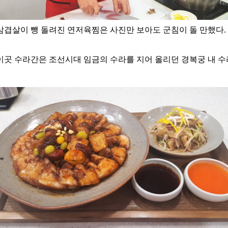
겹살이 뺑 돌려진 연저육찜은 사진만 보아도 군침이 돌 만했다.
이곳 수라간은 조선시대 임금의 수라를 지어 올리던 경복궁 내 수