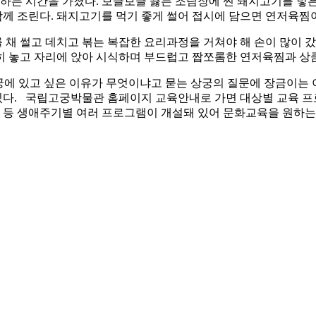
하는 시간을 가졌다. 보글보글 끓는 조림장에 찐 돼지고기를 넣은
함께 조린다. 돼지고기를 먹기 좋게 썰어 접시에 담으면 연저육찜
채 썰고 데치고 볶는 복잡한 요리과정을 거쳐야 해 손이 많이 갔
히 놓고 자리에 앉아 시식하며 부드럽고 짭쪼롬한 연저육찜과 상
 궁에 있고 싶은 이유가 무엇이냐고 묻는 상궁의 질문에 장금이는
수 있다. 국립고궁박물관 홈페이지 교육안내로 가면 대상별 교육 
체 등 생애주기별 여러 프로그램이 개설돼 있어 문화교육을 원하는