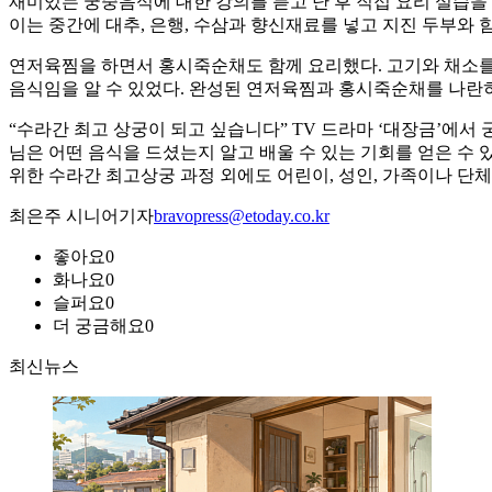
재미있는 궁중음식에 대한 강의를 듣고 난 후 직접 요리 실습을 
이는 중간에 대추, 은행, 수삼과 향신재료를 넣고 지진 두부와 
연저육찜을 하면서 홍시죽순채도 함께 요리했다. 고기와 채소를 
음식임을 알 수 있었다. 완성된 연저육찜과 홍시죽순채를 나란
“수라간 최고 상궁이 되고 싶습니다” TV 드라마 ‘대장금’에서
님은 어떤 음식을 드셨는지 알고 배울 수 있는 기회를 얻은 
위한 수라간 최고상궁 과정 외에도 어린이, 성인, 가족이나 단
최은주 시니어기자
bravopress@etoday.co.kr
좋아요
0
화나요
0
슬퍼요
0
더 궁금해요
0
최신뉴스