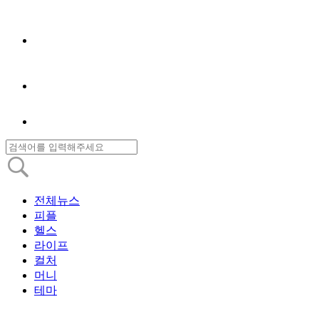
전체뉴스
피플
헬스
라이프
컬처
머니
테마