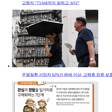
고령자 “73.6세까지 일하고 싶다”
온열질환 사망자 62%가 80세 이상, 고령층 집중 보