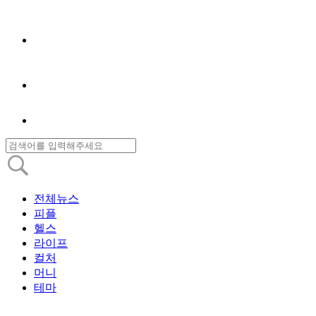
전체뉴스
피플
헬스
라이프
컬처
머니
테마