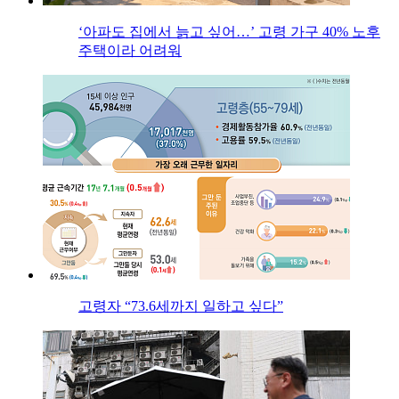
‘아파도 집에서 늙고 싶어…’ 고령 가구 40% 노후
주택이라 어려워
고령자 “73.6세까지 일하고 싶다”