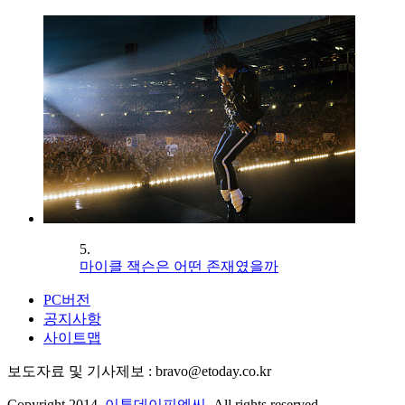
5.
마이클 잭슨은 어떤 존재였을까
PC버전
공지사항
사이트맵
보도자료 및 기사제보 : bravo@etoday.co.kr
Copyright 2014.
이투데이피엔씨
. All rights reserved