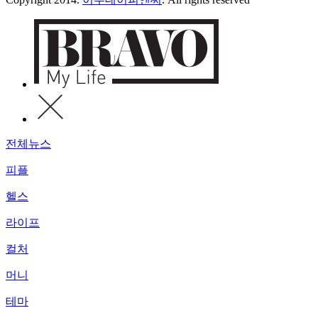
전체뉴스
피플
헬스
라이프
컬처
머니
테마