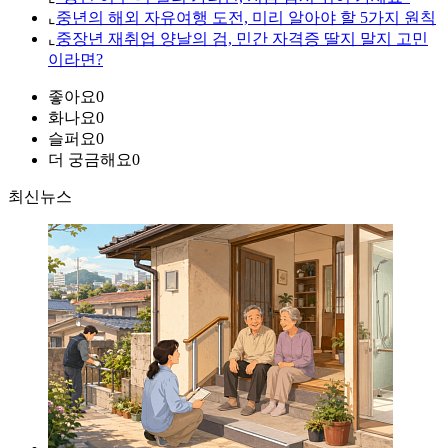
⌞
중년의 해외 자유여행 도전, 미리 알아야 할 5가지 원칙
⌞
중장년 재취업 양날의 검, 민간 자격증 딸지 말지 고민
이라면?
좋아요
0
화나요
0
슬퍼요
0
더 궁금해요
0
최신뉴스