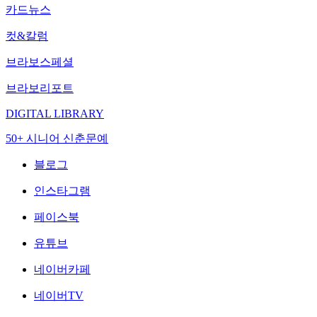
카드뉴스
컷&칼럼
브라보스페셜
브라보리포트
DIGITAL LIBRARY
50+ 시니어 신춘문예
블로그
인스타그램
페이스북
유튜브
네이버카페
네이버TV