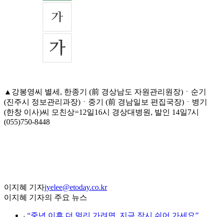
▲강봉영씨 별세, 한종기 (前 경상남도 자원관리원장)ㆍ순기
(진주시 정보관리과장)ㆍ중기 (前 경남일보 편집국장)ㆍ병기
(한창 이사)씨 모친상=12일16시 경상대병원, 발인 14일7시
(055)750-8448
이지혜 기자
jyelee@etoday.co.kr
이지혜 기자의 주요 뉴스
⌞
“중년 이후 더 멀리 가려면, 지금 잠시 쉬어 가세요”