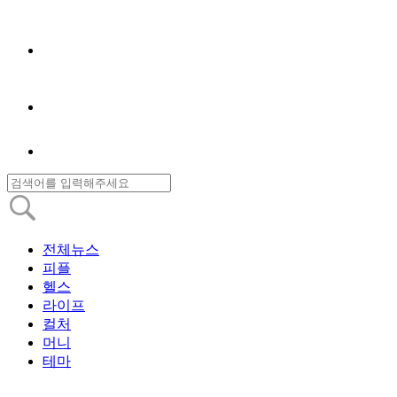
전체뉴스
피플
헬스
라이프
컬처
머니
테마