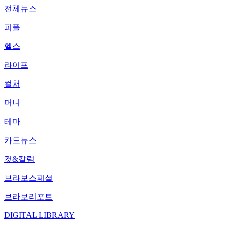
전체뉴스
피플
헬스
라이프
컬처
머니
테마
카드뉴스
컷&칼럼
브라보스페셜
브라보리포트
DIGITAL LIBRARY