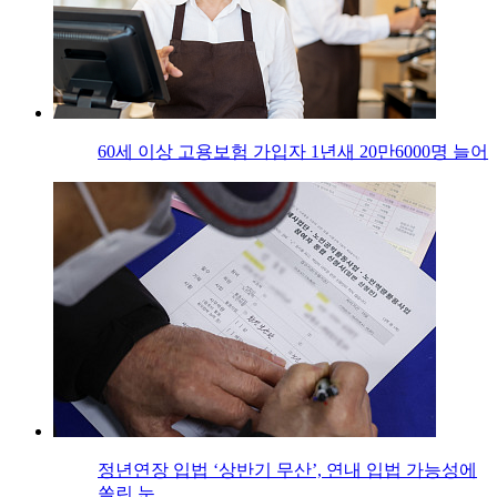
60세 이상 고용보험 가입자 1년새 20만6000명 늘어
정년연장 입법 ‘상반기 무산’, 연내 입법 가능성에
쏠린 눈