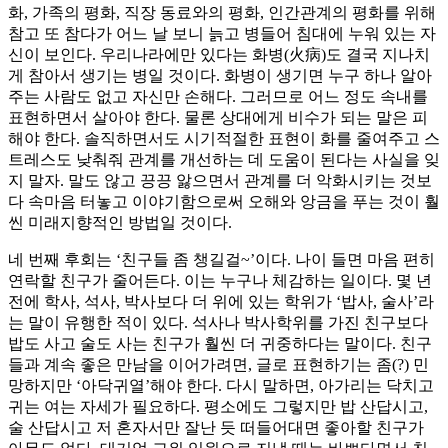
화, 가족의 평화, 직장 동료와의 평화, 인간관계의 평화를 위해
참고 또 참다가 어느 날 보니 늙고 병들어 침대에 누워 있는 자
신이 보인다. 우리나라에만 있다는 화병(火病)도 결국 지나치
게 참아서 생기는 병일 것이다. 화병이 생기면 누구 하나 알아
주는 사람도 없고 자신만 손해다. 그러므로 어느 정도 속내를
표현하면서 살아야 한다. 물론 상대에게 비수가 되는 말은 피
해야 한다. 솔직하면서도 시기적절한 표현이 화를 줄여주고 스
트레스도 낮춰줘 관계를 개선하는 데 도움이 된다는 사실을 잊
지 말자. 말도 않고 끙끙 앓으면서 관계를 더 악화시키는 것보
다 속마음 터놓고 이야기함으로써 오해와 앙금을 푸는 것이 훨
씬 미래지향적인 방법일 것이다.
네 번째 후회는 ‘친구들 좀 챙길걸~’이다. 나이 들면 마음 편히
연락할 친구가 줄어든다. 이는 누구나 체감하는 일이다. 몇 년
전에 학사, 석사, 박사보다 더 위에 있는 학위가 ‘밥사, 술사’라
는 말이 유행한 적이 있다. 석사나 박사학위를 가진 친구보다
밥도 사고 술도 사는 친구가 훨씬 더 귀중하다는 말이다. 친구
들과 계속 좋은 만남을 이어가려면, 글로 표현하기는 좀(?) 민
망하지만 ‘아닥귀열’해야 한다. 다시 말하면, 아가리는 닥치고
귀는 여는 자세가 필요하다. 평소에도 그렇지만 밥 산답시고,
술 산답시고 저 혼자서만 잘난 듯 떠들어대면 좋아할 친구가