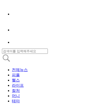
전체뉴스
피플
헬스
라이프
컬처
머니
테마