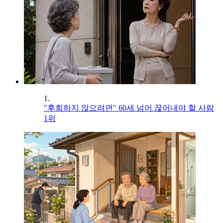
1.
"후회하지 않으려면" 60세 넘어 끊어내야 할 사람
1위