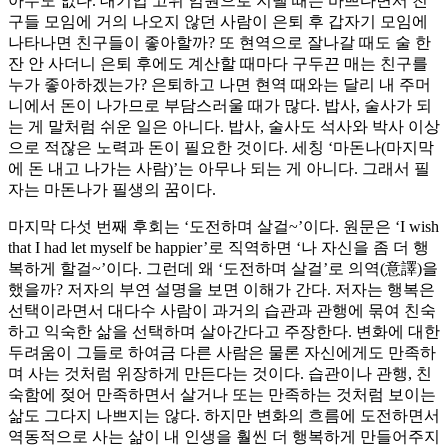
아무도 없다. 대기업 고위 임원으로 지낼 때는 바쁘다면서 친
구들 모임에 거의 나오지 않던 사람이 은퇴 후 갑자기 모임에
나타나면 친구들이 좋아할까? 또 현역으로 잘나갈 때도 술 한
잔 안 사더니 은퇴 후에도 계산할 때마다 구두끈 매는 친구를
누가 좋아하겠는가? 은퇴하고 나면 현역 때와는 달리 내 주머
니에서 돈이 나가므로 부담스러울 때가 많다. 밥사, 술사가 되
는 게 말처럼 쉬운 일은 아니다. 밥사, 술사도 석사와 박사 이상
으로 적잖은 노력과 돈이 필요한 것이다. 세칭 ‘마돈나(마지막
에 돈 내고 나가는 사람)’는 아무나 되는 게 아니다. 그래서 필
자는 마돈나가 필생의 꿈이다.
마지막 다섯 번째 후회는 ‘도전하며 살걸~’이다. 원문은 ‘I wish
that I had let myself be happier’로 직역하면 ‘나 자신을 좀 더 행
복하게 할걸~’이다. 그런데 왜 ‘도전하며 살걸’로 의역(意譯)을
했을까? 저자의 부연 설명을 보면 이해가 간다. 저자는 행복은
선택이라면서 대다수 사람이 과거의 습관과 관행에 묶여 친숙
하고 익숙한 삶을 선택하며 살아간다고 주장한다. 변화에 대한
두려움이 그들로 하여금 다른 사람은 물론 자신에게도 만족하
며 사는 것처럼 위장하게 만든다는 것이다. 습관이나 관행, 친
숙함에 젖어 만족하면서 살거나 또는 만족하는 것처럼 보이는
삶도 그다지 나쁘지는 않다. 하지만 변화의 흐름에 도전하면서
역동적으로 사는 삶이 내 인생을 훨씬 더 행복하게 만들어주지