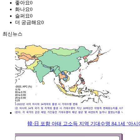
좋아요
0
화나요
0
슬퍼요
0
더 궁금해요
0
최신뉴스
韓·日 포함 아태 고소득 지역 기대수명 84.1세 ‘아시