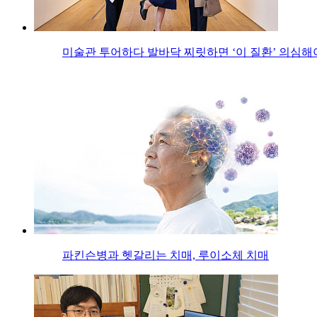
미술관 투어하다 발바닥 찌릿하면 ‘이 질환’ 의심해
파킨슨병과 헷갈리는 치매, 루이소체 치매