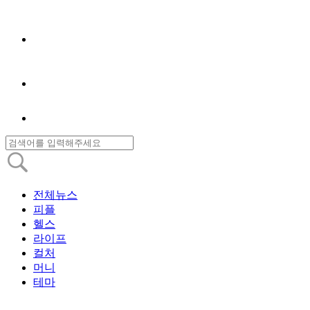
전체뉴스
피플
헬스
라이프
컬처
머니
테마