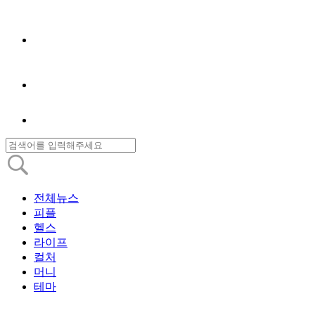
전체뉴스
피플
헬스
라이프
컬처
머니
테마