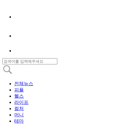
전체뉴스
피플
헬스
라이프
컬처
머니
테마