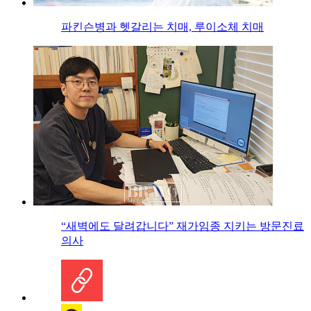
파킨슨병과 헷갈리는 치매, 루이소체 치매
“새벽에도 달려갑니다” 재가임종 지키는 방문진료
의사