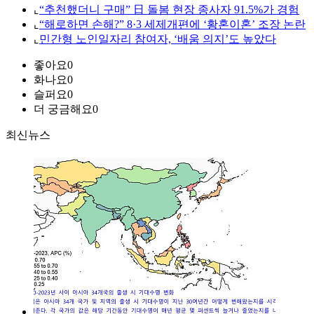
⌞
“추천했더니 구매” 日 돌봄 현장 종사자 91.5%가 경험
⌞
“해로하면 손해?” 8·3 세제개편에 ‘황혼이혼’ 조장 논란
⌞
민간형 노인일자리 참여자, ‘배움 의지’도 높았다
좋아요
0
화나요
0
슬퍼요
0
더 궁금해요
0
최신뉴스