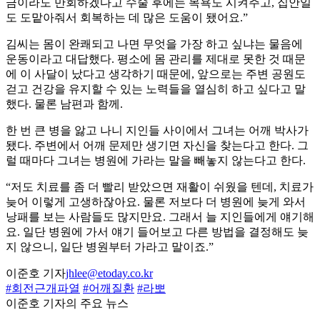
금이라도 만회하겠다고 수술 후에는 목욕도 시켜주고, 집안일
도 도맡아줘서 회복하는 데 많은 도움이 됐어요.”
김씨는 몸이 완쾌되고 나면 무엇을 가장 하고 싶냐는 물음에
운동이라고 대답했다. 평소에 몸 관리를 제대로 못한 것 때문
에 이 사달이 났다고 생각하기 때문에, 앞으로는 주변 공원도
걷고 건강을 유지할 수 있는 노력들을 열심히 하고 싶다고 말
했다. 물론 남편과 함께.
한 번 큰 병을 앓고 나니 지인들 사이에서 그녀는 어깨 박사가
됐다. 주변에서 어깨 문제만 생기면 자신을 찾는다고 한다. 그
럴 때마다 그녀는 병원에 가라는 말을 빼놓지 않는다고 한다.
“저도 치료를 좀 더 빨리 받았으면 재활이 쉬웠을 텐데, 치료가
늦어 이렇게 고생하잖아요. 물론 저보다 더 병원에 늦게 와서
낭패를 보는 사람들도 많지만요. 그래서 늘 지인들에게 얘기해
요. 일단 병원에 가서 얘기 들어보고 다른 방법을 결정해도 늦
지 않으니, 일단 병원부터 가라고 말이죠.”
이준호 기자
jhlee@etoday.co.kr
#회전근개파열
#어깨질환
#라뽀
이준호 기자의 주요 뉴스