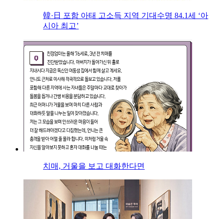
韓·日 포함 아태 고소득 지역 기대수명 84.1세 ‘아
시아 최고’
치매, 거울을 보고 대화한다면