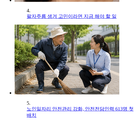
4.
팔자주름 생겨 고민이라면 지금 해야 할 일
5.
노인일자리 안전관리 강화, 안전전담인력 613명 첫
배치