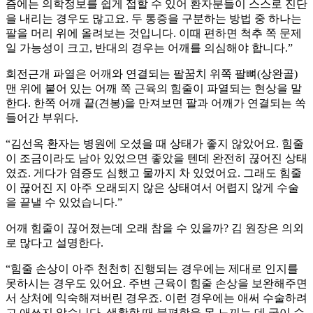
즘에는 의학정보를 쉽게 접할 수 있어 환자분들이 스스로 진단
을 내리는 경우도 많고요. 두 통증을 구분하는 방법 중 하나는
팔을 머리 위에 올려보는 것입니다. 이때 편하면 척추 쪽 문제
일 가능성이 크고, 반대의 경우는 어깨를 의심해야 합니다.”
회전근개 파열은 어깨와 연결되는 팔꿈치 위쪽 팔뼈(상완골)
맨 위에 붙어 있는 어깨 쪽 근육의 힘줄이 파열되는 현상을 말
한다. 한쪽 어깨 끝(견봉)을 만져보면 팔과 어깨가 연결되는 쏙
들어간 부위다.
“김선옥 환자는 병원에 오셨을 때 상태가 좋지 않았어요. 힘줄
이 조금이라도 남아 있었으면 좋았을 텐데 완전히 끊어진 상태
였죠. 게다가 염증도 심했고 물까지 차 있었어요. 그래도 힘줄
이 끊어진 지 아주 오래되지 않은 상태여서 어렵지 않게 수술
을 끝낼 수 있었습니다.”
어깨 힘줄이 끊어졌는데 오래 참을 수 있을까? 김 원장은 의외
로 많다고 설명한다.
“힘줄 손상이 아주 천천히 진행되는 경우에는 제대로 인지를
못하시는 경우도 있어요. 주변 근육이 힘줄 손상을 보완해주면
서 상처에 익숙해져버린 경우죠. 이런 경우에는 애써 수술하려
고 애쓰지 않습니다. 생활할 때 불편함을 못 느끼는 데 굳이 수