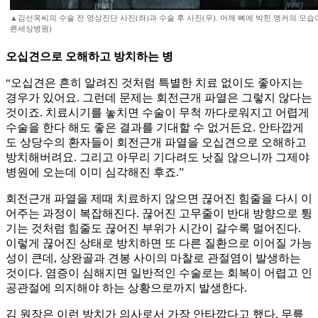
▲김선옥씨의 수술 전 영상진단 사진(좌)과 수술 후 사진(우). 어깨 뼈에 박힌 앵커의 모습
른세상병원)
오십견으로 오해하고 방치하는 병
“오십견은 흔히 알려진 것처럼 특별한 치료 없이도 좋아지는
경우가 있어요. 그런데 문제는 회전근개 파열은 그렇지 않다는
것이죠. 치료시기를 놓치면 수술이 무척 까다로워지고 어렵게
수술을 한다 해도 좋은 결과를 기대할 수 없거든요. 안타깝게
도 상당수의 환자들이 회전근개 파열을 오십견으로 오해하고
방치해버려요. 그리고 아무리 기다려도 낫질 않으니까 그제야
병원에 오는데 이미 심각해진 후죠.”
회전근개 파열을 제때 치료하지 않으면 끊어진 힘줄을 다시 이
어주는 과정이 복잡해진다. 끊어진 고무줄이 반대 방향으로 튕
기는 것처럼 힘줄도 끊어진 부위가 시간이 갈수록 멀어진다.
이렇게 끊어진 상태로 방치하면 또 다른 질환으로 이어질 가능
성이 큰데, 상완골과 견봉 사이의 마찰로 관절염이 발생하는
것이다. 염증이 심해지면 일반적인 수술로는 회복이 어렵고 인
공관절에 의지해야 하는 상황으로까지 발생한다.
김 원장은 이런 방치가 의사로서 가장 안타깝다고 했다. 무릎