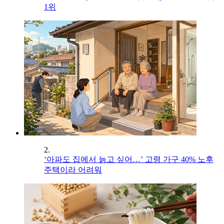
1위
2.
‘아파도 집에서 늙고 싶어…’ 고령 가구 40% 노후
주택이라 어려워