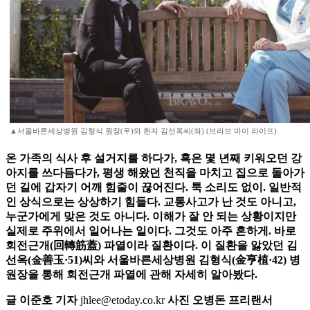
▲서울바른세상병원 김형식 원장(우)와 환자 김선옥씨(좌).(브라보 마이 라이프)
온 가족의 식사 후 설거지를 하다가, 혹은 몇 년째 키워오던 강
아지를 쓰다듬다가, 평생 해왔던 천직을 마치고 집으로 돌아가
던 길에 갑자기 어깨 힘줄이 끊어진다. 툭 소리도 없이. 일반적
인 상식으로는 상상하기 힘들다. 교통사고가 난 것도 아니고,
누군가에게 맞은 것도 아니다. 이해가 잘 안 되는 상황이지만
실제로 주위에서 일어나는 일이다. 그것도 아주 흔하게. 바로
회전근개(回轉筋蓋) 파열이라 질환이다. 이 질환을 앓았던 김
선옥(金善玉·51)씨와 서울바른세상병원 김형식(金亨植·42) 병
원장을 통해 회전근개 파열에 관해 자세히 알아봤다.
글 이준호 기자
jhlee@etoday.co.kr
사진 오병돈 프리랜서