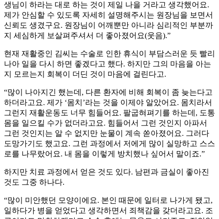
생님이 하라는 대로 하는 것이 제일 나을 거라고 생각했어요.
제가 안심할 수 있도록 자세히 설명해주시는 원장님을 보면서
신뢰도 생겼구요. 원장님이 어깨뿐만 아니라 심리적인 부분까
지 세심하게 보살펴주셔서 더 좋아졌어요(웃음).”
현재 재활중인 김씨는 수술로 인한 휴식이 부담스러운 듯 빨리
나아 일을 다시 하면 좋겠다고 했다. 하지만 그의 마음을 아는
지 모르는지 회복이 더딘 것이 마음에 걸린다고.
“많이 나아지긴 했는데, 다른 환자에 비해 회복이 좀 늦는다고
하더라고요. 제가 ‘몸치’라는 것을 이제야 알았어요. 몸치라서
그런지 재활운동도 너무 힘들어요. 팔굽혀펴기를 하는데, 도통
몸을 일으킬 수가 없더라고요. 힘들어서 그런 것인지 아파서
그런 것인지는 알 수 없지만 눈물이 계속 쏟아졌어요. 그러다
도망가기도 했고요. 그런 과정에서 저에게 많이 실망하고 스스
로를 나무랐어요. 내 몸을 이렇게 방치했나 싶어서 말이죠.”
하지만 치료 과정에서 얻은 것도 있다. 남편과 금실이 좋아진
것도 그중 하나다.
“많이 미안했던 모양이에요. 본인 때문에 일터로 나가게 됐고,
일하다가 병을 얻었다고 생각하면서 죄책감을 갖더라고요. 조