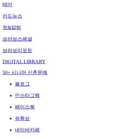
테마
카드뉴스
컷&칼럼
브라보스페셜
브라보리포트
DIGITAL LIBRARY
50+ 시니어 신춘문예
블로그
인스타그램
페이스북
유튜브
네이버카페