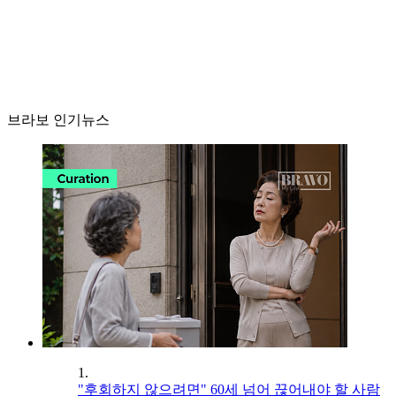
브라보 인기뉴스
1.
"후회하지 않으려면" 60세 넘어 끊어내야 할 사람