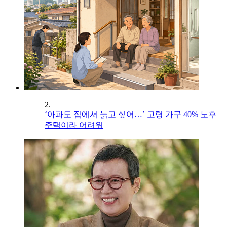
2.
‘아파도 집에서 늙고 싶어…’ 고령 가구 40% 노후
주택이라 어려워