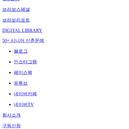
브라보스페셜
브라보리포트
DIGITAL LIBRARY
50+ 시니어 신춘문예
블로그
인스타그램
페이스북
유튜브
네이버카페
네이버TV
회사소개
구독신청