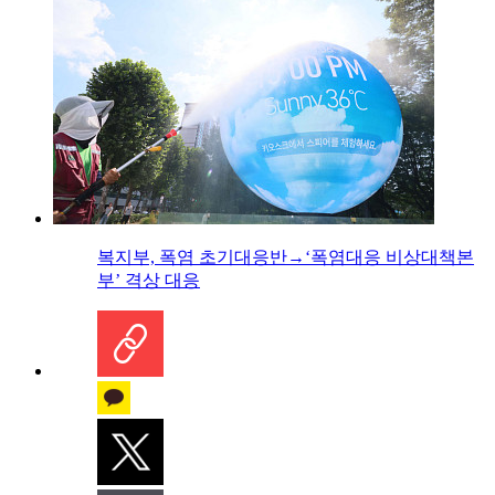
복지부, 폭염 초기대응반→‘폭염대응 비상대책본
부’ 격상 대응