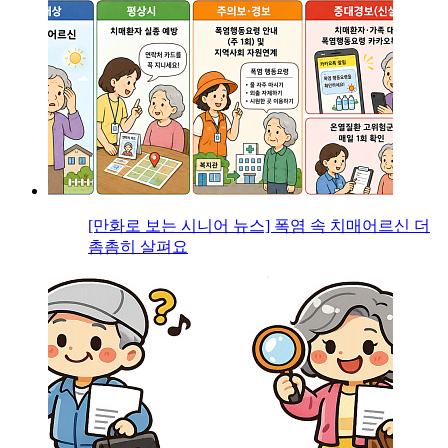
[만화로 보는 시니어 뉴스] 폭염 속 치매어르신 더
촘촘히 살펴요