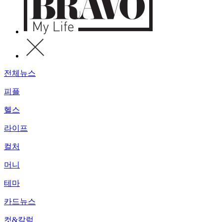
전체뉴스
피플
헬스
라이프
컬처
머니
테마
카드뉴스
컷&칼럼