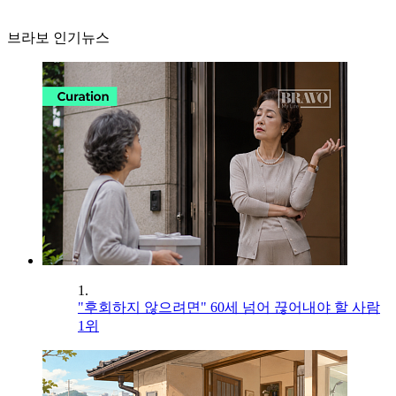
브라보 인기뉴스
1.
"후회하지 않으려면" 60세 넘어 끊어내야 할 사람
1위