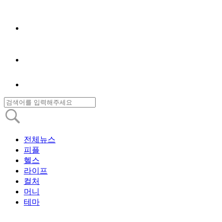
전체뉴스
피플
헬스
라이프
컬처
머니
테마