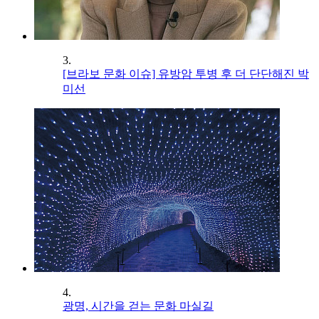
3.
[브라보 문화 이슈] 유방암 투병 후 더 단단해진 박
미선
4.
광명, 시간을 걷는 문화 마실길