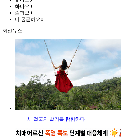
화나요
0
슬퍼요
0
더 궁금해요
0
최신뉴스
세 얼굴의 발리를 탐험하다