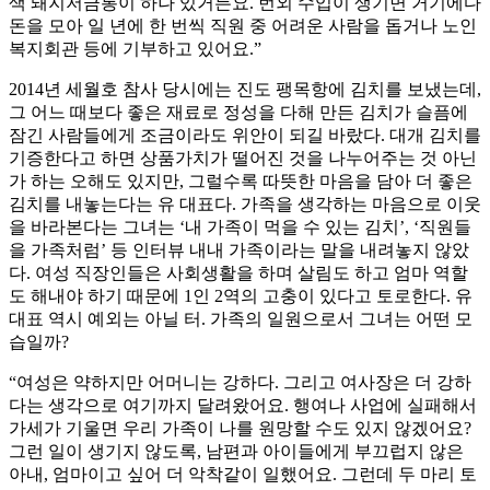
색 돼지저금통이 하나 있거든요. 번외 수입이 생기면 거기에다
돈을 모아 일 년에 한 번씩 직원 중 어려운 사람을 돕거나 노인
복지회관 등에 기부하고 있어요.”
2014년 세월호 참사 당시에는 진도 팽목항에 김치를 보냈는데,
그 어느 때보다 좋은 재료로 정성을 다해 만든 김치가 슬픔에
잠긴 사람들에게 조금이라도 위안이 되길 바랐다. 대개 김치를
기증한다고 하면 상품가치가 떨어진 것을 나누어주는 것 아닌
가 하는 오해도 있지만, 그럴수록 따뜻한 마음을 담아 더 좋은
김치를 내놓는다는 유 대표다. 가족을 생각하는 마음으로 이웃
을 바라본다는 그녀는 ‘내 가족이 먹을 수 있는 김치’, ‘직원들
을 가족처럼’ 등 인터뷰 내내 가족이라는 말을 내려놓지 않았
다. 여성 직장인들은 사회생활을 하며 살림도 하고 엄마 역할
도 해내야 하기 때문에 1인 2역의 고충이 있다고 토로한다. 유
대표 역시 예외는 아닐 터. 가족의 일원으로서 그녀는 어떤 모
습일까?
“여성은 약하지만 어머니는 강하다. 그리고 여사장은 더 강하
다는 생각으로 여기까지 달려왔어요. 행여나 사업에 실패해서
가세가 기울면 우리 가족이 나를 원망할 수도 있지 않겠어요?
그런 일이 생기지 않도록, 남편과 아이들에게 부끄럽지 않은
아내, 엄마이고 싶어 더 악착같이 일했어요. 그런데 두 마리 토