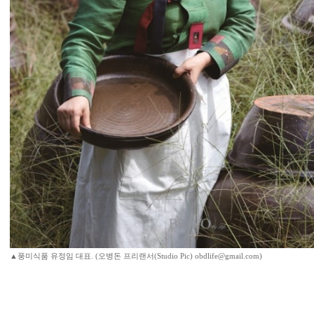
▲풍미식품 유정임 대표. (오병돈 프리랜서(Studio Pic) obdlife@gmail.com)