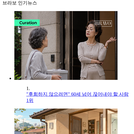
브라보 인기뉴스
1.
"후회하지 않으려면" 60세 넘어 끊어내야 할 사람
1위