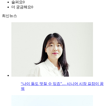
슬퍼요
0
더 궁금해요
0
최신뉴스
“나이 듦도 멋질 수 있죠”… 시니어 시장 길잡이 꿈
꿔