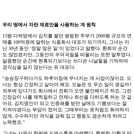
우리 땅에서 자란 재료만을 사용하는 게 원칙
15평 다락방에서 김치를 팔던 평범한 주부가 2000평 규모의 연
매출 100억원에 달하는 식품회사 대표가 되기까지, 그녀는 지
난 30년 동안 ‘정말 많은 일’이 있었다고 말했다. 환희의 순간
도 많았겠지만, 그동안의 우여곡절을 떠올리는 듯한 말투였다.
달콤했던 순간에 현혹되기보다는 쓰디쓴 나날들을 기억하며
경각심을 잃지 않는다는 유 대표다.
“승승장구하다가도 하루아침에 무너지는 게 사업이잖아요. 오
너는 항상 긴장하고 살아야 해요. 오늘은 또 무슨 일이 생길까?
외부에 있다가도 회사에서 전화가 오면 불안해지곤 하죠. 그런
긴장감이 나를 채찍질하고 언제나 최선을 다하도록 하는 것 같
아요. 김치명인이 되고 인증패를 받던 날에도 기쁨보다는 잘
지켜야겠다는 부담이 컸어요. 그때부터는 옷차림도 화려하지
않게, 수수하지만 격식을 갖춰 입고 행동도 겸손하게 하려고
노력했죠.”
그녀는 사무실 한편에 드레스룸을 마련했다. 특별한 상황과 만