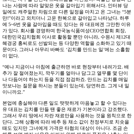
나는 사람에 따라 알맞은 옷을 갈아입기 위해서다. 인터뷰 당
일에도 캐주얼한 차림으로 다른 일정을 마치고 온 그녀는 “5분
만!”이라고 외치더니 고운 한복으로 갈아입고 나타났다. 하루
에 5~6번 옷을 갈아입을 때도 있다는 유 대표에겐 그만한 이유
가 있다. 회사를 경영하며 한국농식품여성CEO연합회 회장,
대한민국김치협회 이사로 활동할 뿐만 아니라, 수원시 제12대
혜경궁 홍씨로도 선발되는 등 다양한 역할을 소화하고 있기 때
문이다. 그러나 아무리 바빠도 ‘김치를 만드는 일’에는 소홀함
이 없다.
“예나 지금이나 아침에 출근하면 바로 현장부터 내려가요. 배
추가 잘 절여졌는지, 깍두기를 얼마나 담그고 열무를 몇 단이
나 다듬어야 하는지 등을 직접 점검하죠. 만드는 김치를 매일
맛보냐는 질문을 하시는 분들이 있는데, 당연하죠. 그게 내 일
이니까요.”
본업에 충실해야 다른 일도 떳떳하게 마음놓고 할 수 있다는
유 대표는 김치를 만들 땐 좋은 재료가 기본이라고 강조했다.
그래서 우리 땅에서 자란 재료만을 사용하는 것을 원칙으로 한
단다. 그해 상황에 따라 배추 등 채소 값이 천정부지로 치솟을
때도 있지만 그녀에게 가격은 타협의 대상이 아니다. 조금 손