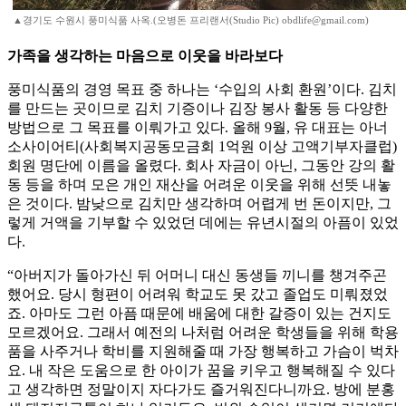
▲경기도 수원시 풍미식품 사옥.(오병돈 프리랜서(Studio Pic) obdlife@gmail.com)
가족을 생각하는 마음으로 이웃을 바라보다
풍미식품의 경영 목표 중 하나는 ‘수입의 사회 환원’이다. 김치
를 만드는 곳이므로 김치 기증이나 김장 봉사 활동 등 다양한
방법으로 그 목표를 이뤄가고 있다. 올해 9월, 유 대표는 아너
소사이어티(사회복지공동모금회 1억원 이상 고액기부자클럽)
회원 명단에 이름을 올렸다. 회사 자금이 아닌, 그동안 강의 활
동 등을 하며 모은 개인 재산을 어려운 이웃을 위해 선뜻 내놓
은 것이다. 밤낮으로 김치만 생각하며 어렵게 번 돈이지만, 그
렇게 거액을 기부할 수 있었던 데에는 유년시절의 아픔이 있었
다.
“아버지가 돌아가신 뒤 어머니 대신 동생들 끼니를 챙겨주곤
했어요. 당시 형편이 어려워 학교도 못 갔고 졸업도 미뤄졌었
죠. 아마도 그런 아픔 때문에 배움에 대한 갈증이 있는 건지도
모르겠어요. 그래서 예전의 나처럼 어려운 학생들을 위해 학용
품을 사주거나 학비를 지원해줄 때 가장 행복하고 가슴이 벅차
요. 내 작은 도움으로 한 아이가 꿈을 키우고 행복해질 수 있다
고 생각하면 정말이지 자다가도 즐거워진다니까요. 방에 분홍