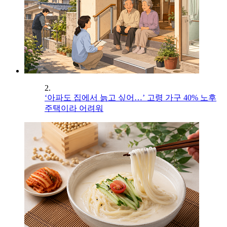
2.
‘아파도 집에서 늙고 싶어…’ 고령 가구 40% 노후
주택이라 어려워