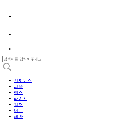
전체뉴스
피플
헬스
라이프
컬처
머니
테마