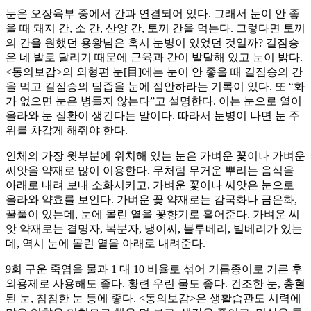
눈은 오장육부 중에서 간과 연결되어 있다. 그래서 눈이 안 좋
을 때 돼지 간, 소 간, 산양 간, 토끼 간을 먹는다. 그렇다면 토끼
의 간을 원했던 용왕님은 혹시 눈병이 있었던 것일까? 길짐승
은 네 발로 달리기 때문에 근육과 간이 발달해 있고 눈이 밝다.
<동의보감>의 외형편 눈[目]에는 눈이 안 좋을 때 길짐승의 간
을 먹고 길짐승의 담즙을 눈에 점안하라는 기록이 있다. 또 “화
가 없으면 눈은 병들지 않는다”고 설명한다. 이는 눈으로 열이
올라와 눈 질환이 생긴다는 말이다. 따라서 눈병이 나면 눈 주
위를 차갑게 해줘야 한다.
인체의 가장 윗부분에 위치해 있는 눈은 가벼운 꽃이나 가벼운
씨앗을 약재로 많이 이용한다. 무처럼 무거운 뿌리는 음식을
아래로 내려 보내 소화시키고, 가벼운 꽃이나 씨앗은 눈으로
올라와 약효를 보인다. 가벼운 꽃 약재로는 감국화나 금은화,
꿀풀이 있는데, 눈에 몰린 열을 꽃향기로 흩어준다. 가벼운 씨
앗 약재로는 결명자, 복분자, 냉이씨, 블루베리, 빌베리가 있는
데, 역시 눈에 몰린 열을 아래로 내려준다.
9회 구운 죽염을 물과 1 대 10 비율로 섞어 거름종이로 거른 후
외용제로 사용해도 좋다. 황련 우린 물도 좋다. 건조한 눈, 충혈
된 눈, 침침한 눈 등에 좋다. <동의보감>은 생활습관도 시력에