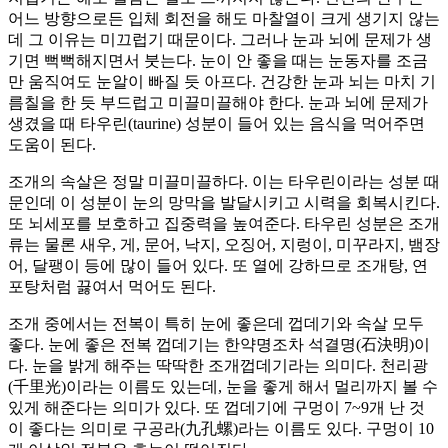
어느 방향으로든 입체 회전을 해도 마찰열이 크게 생기지 않는
데 그 이유는 미끄럽기 때문이다. 그러나 눈과 뇌에 문제가 생
기면 뻑뻑해지면서 붓는다. 눈이 안 좋을 때는 눈동자를 조금
만 움직여도 눈알이 빠질 듯 아프다. 건강한 눈과 뇌는 마치 기
름칠을 한 듯 부드럽고 미끌미끌해야 한다. 눈과 뇌에 문제가
생겼을 때 타우린(taurine) 성분이 들어 있는 음식을 먹어주면
도움이 된다.
조개의 속살은 정말 미끌미끌하다. 이는 타우린이라는 성분 때
문인데 이 성분이 눈의 망막을 발달시키고 시력을 회복시킨다.
또 뇌세포를 보호하고 집중력을 높여준다. 타우린 성분은 조개
류는 물론 새우, 게, 문어, 낙지, 오징어, 지렁이, 미꾸라지, 뱀장
어, 달팽이 등에 많이 들어 있다. 또 열에 강하므로 조개탕, 연
포탕처럼 끓여서 먹어도 된다.
조개 중에서는 전복이 특히 눈에 좋은데 껍데기와 속살 모두
좋다. 눈에 좋은 전복 껍데기는 한약명조차 석결명(石決明)이
다. 눈을 밝게 해주는 딱딱한 조개껍데기라는 의미다. 천리광
(千里光)이라는 이름도 있는데, 눈을 좋게 해서 멀리까지 볼 수
있게 해준다는 의미가 있다. 또 껍데기에 구멍이 7~9개 난 것
이 좋다는 의미로 구공라(九孔螺)라는 이름도 있다. 구멍이 10