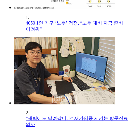
1.
4050 1인 가구 ‘노후’ 걱정, “노후 대비 자금 준비
어려워”
2.
“새벽에도 달려갑니다” 재가임종 지키는 방문진료
의사