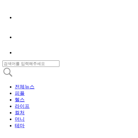
전체뉴스
피플
헬스
라이프
컬처
머니
테마