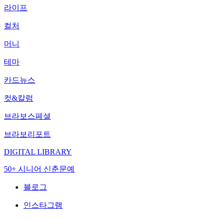
라이프
컬처
머니
테마
카드뉴스
컷&칼럼
브라보스페셜
브라보리포트
DIGITAL LIBRARY
50+ 시니어 신춘문예
블로그
인스타그램