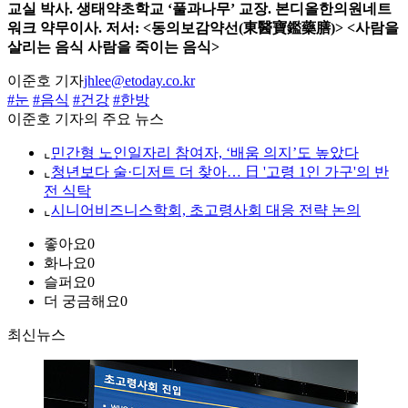
교실 박사. 생태약초학교 ‘풀과나무’ 교장. 본디올한의원네트
워크 약무이사. 저서: <동의보감약선(東醫寶鑑藥膳)> <사람을
살리는 음식 사람을 죽이는 음식>
이준호 기자
jhlee@etoday.co.kr
#눈
#음식
#건강
#한방
이준호 기자의 주요 뉴스
⌞
민간형 노인일자리 참여자, ‘배움 의지’도 높았다
⌞
청년보다 술·디저트 더 찾아… 日 '고령 1인 가구'의 반
전 식탁
⌞
시니어비즈니스학회, 초고령사회 대응 전략 논의
좋아요
0
화나요
0
슬퍼요
0
더 궁금해요
0
최신뉴스