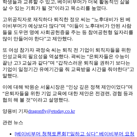
학생들과 교류할 수 있고, 베이비부머가 더욱 활동적인 삶을
살 수 있는 기회가 될 것”이라고 목소리를 높였다.
고위공직자로 재직하다 퇴직한 정모 씨는 “노후대비가 된 베
이비부머가 예상보다 많다”며 “이들이 노후대비가 안된 사람
들을 도우면 명예 사회공헌증을 주는 등 참여공헌형 일자리를
많이 만들어야 한다”고 제안했다.
또 여성 참가자 곽정숙 씨는 퇴직 전 기업이 퇴직자들을 위한
인성교육의 필요성을 역설했다. 곽씨는 “은퇴자들은 수능이
끝난 고3 교실과 같다”며 “갑작스러운 퇴직을 권하기 보다는
기업이 일정기간 유예기간을 줘 교육받을 시간을 줘야한다”고
말했다.
이에 대해 박원순 서울시장은 “인상 깊은 정책 제안이었다”며
“은퇴자들을 위한 기업 교육에 대한 제안은 전경련, 경협 등과
협의 해 볼 것”이라고 설명했다.
양용비 기자
dragonfly@etoday.co.kr
관련 뉴스
[베이비부머 청책토론회]“일하고 싶다” 베이비부머 요청