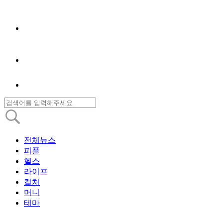
전체뉴스
피플
헬스
라이프
컬처
머니
테마