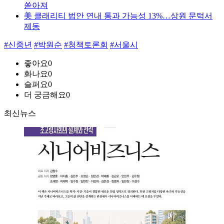
쏟아져
美 클래리티 법안 연내 통과 가능성 13%…상원 문턱서
제동
#신중년
#박원순
#청책토론회
#서울시
좋아요
0
화나요
0
슬퍼요
0
더 궁금해요
0
최신뉴스