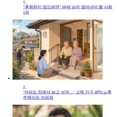
1.
"후회하지 않으려면" 60세 넘어 끊어내야 할 사람
1위
2.
‘아파도 집에서 늙고 싶어…’ 고령 가구 40% 노후
주택이라 어려워