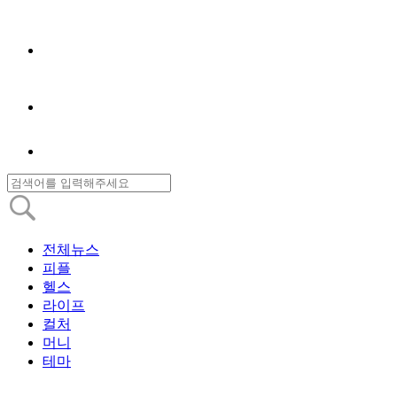
전체뉴스
피플
헬스
라이프
컬처
머니
테마