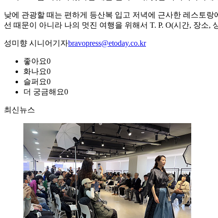
낮에 관광할 때는 편하게 등산복 입고 저녁에 근사한 레스토랑에 
선 때문이 아니라 나의 멋진 여행을 위해서 T. P. O(시간, 장
성미향 시니어기자
bravopress@etoday.co.kr
좋아요
0
화나요
0
슬퍼요
0
더 궁금해요
0
최신뉴스