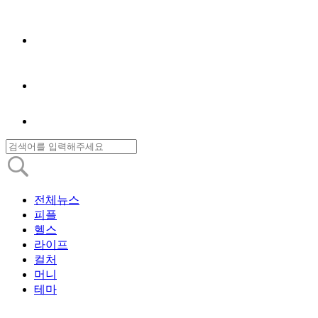
전체뉴스
피플
헬스
라이프
컬처
머니
테마