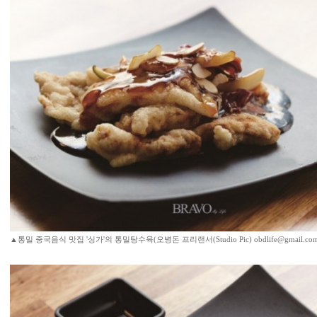
▲통밀 중국음식 맛집 '싱가'의 통밀탕수육(오병돈 프리랜서(Studio Pic) obdlife@gmail.com