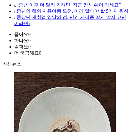
⌞
“중년 이후 더 멀리 가려면, 지금 잠시 쉬어 가세요”
⌞
중년의 해외 자유여행 도전, 미리 알아야 할 5가지 원칙
⌞
중장년 재취업 양날의 검, 민간 자격증 딸지 말지 고민
이라면?
좋아요
0
화나요
0
슬퍼요
0
더 궁금해요
0
최신뉴스