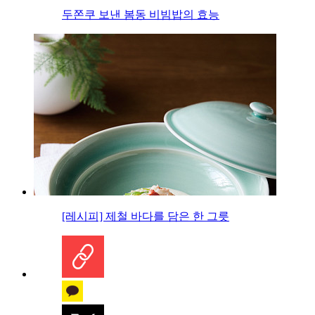
두쫀쿠 보낸 봄동 비빔밥의 효능
[레시피] 제철 바다를 담은 한 그릇