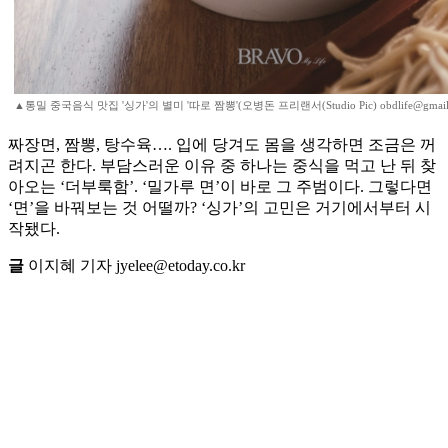
▲통밀 중국음식 맛집 '싱가'의 별미 '따로 짬뽕'(오병돈 프리랜서(Studio Pic) obdlife@gmail
짜장면, 짬뽕, 탕수육…. 입에 당겨도 몸을 생각하면 조금은 꺼
려지곤 한다. 부담스러운 이유 중 하나는 중식을 먹고 난 뒤 찾
아오는 ‘더부룩함’. ‘밀가루 면’이 바로 그 주범이다. 그렇다면
‘면’을 바꿔보는 것 어떨까? ‘싱가’의 고민은 거기에서부터 시
작됐다.
글
이지혜 기자 jyelee@etoday.co.kr