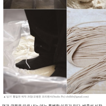
▲'싱가' 통밀면 제작 과정(오병돈 프리랜서(Studio Pic) obdlife@gmail.com)
면과 국물을 따로 내는 데는 특별한 이유가 있다. 배종석 실장