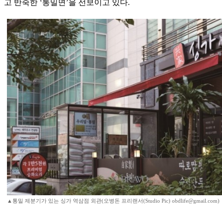
고 반죽한 ‘통밀면’을 선보이고 있다.
▲통밀 제분기가 있는 싱가 역삼점 외관(오병돈 프리랜서(Studio Pic) obdlife@gmail.com)