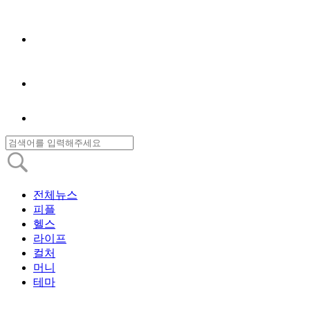
전체뉴스
피플
헬스
라이프
컬처
머니
테마