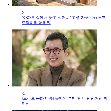
2.
‘아파도 집에서 늙고 싶어…’ 고령 가구 40% 노후
주택이라 어려워
3.
[브라보 문화 이슈] 유방암 투병 후 더 단단해진 박
미선