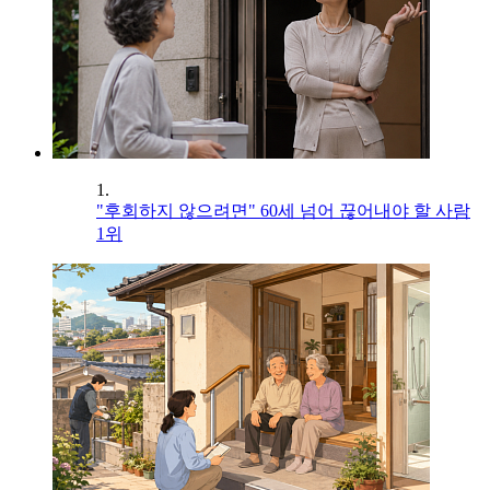
1.
"후회하지 않으려면" 60세 넘어 끊어내야 할 사람
1위