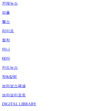
전체뉴스
피플
헬스
라이프
컬처
머니
테마
카드뉴스
컷&칼럼
브라보스페셜
브라보리포트
DIGITAL LIBRARY