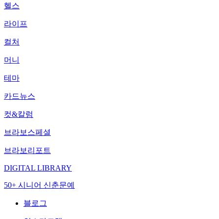
헬스
라이프
컬처
머니
테마
카드뉴스
컷&칼럼
브라보스페셜
브라보리포트
DIGITAL LIBRARY
50+ 시니어 신춘문예
블로그