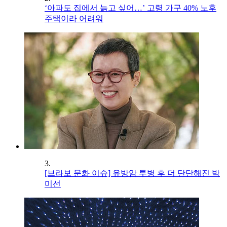
‘아파도 집에서 늙고 싶어…’ 고령 가구 40% 노후
주택이라 어려워
3.
[브라보 문화 이슈] 유방암 투병 후 더 단단해진 박
미선