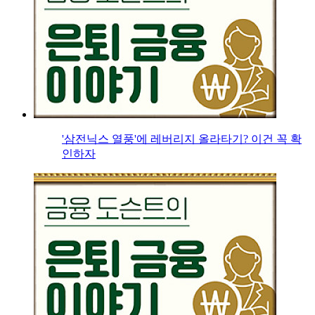
'삼전닉스 열풍'에 레버리지 올라타기? 이건 꼭 확
인하자