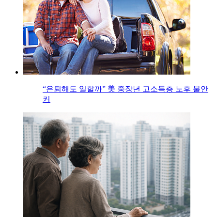
“은퇴해도 일할까” 美 중장년 고소득층 노후 불안
커