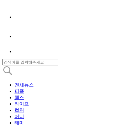
전체뉴스
피플
헬스
라이프
컬처
머니
테마