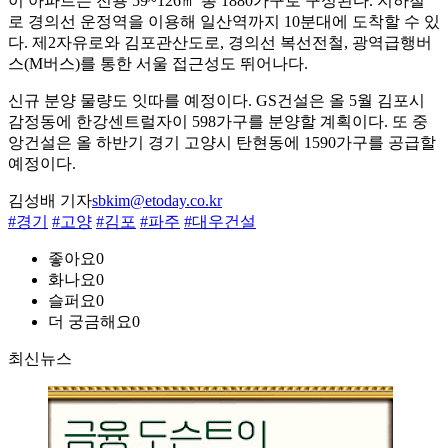
이 아파트는 전용 59~126㎡ 총 1880가구로 구성된다. 지하철
로 경의선 운정역을 이용해 일산역까지 10분대에 도착할 수 있
다. 제2자유로와 김포관산도로, 경의선 복선전철, 광역급행버
스(M버스)를 통한 서울 접근성도 뛰어나다.
신규 분양 물량도 잇따를 예정이다. GS건설은 올 5월 김포시
감정동에 한강센트럴자이 598가구를 분양할 계획이다. 또 중
앙건설은 올 하반기 경기 고양시 탄현동에 1590가구를 공급할
예정이다.
김성배 기자
sbkim@etoday.co.kr
#경기
#고양
#김포
#파주
#대우건설
좋아요
0
화나요
0
슬퍼요
0
더 궁금해요
0
최신뉴스