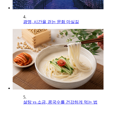
4.
광명, 시간을 걷는 문화 마실길
5.
설탕 vs 소금, 콩국수를 건강하게 먹는 법