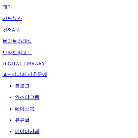
테마
카드뉴스
컷&칼럼
브라보스페셜
브라보리포트
DIGITAL LIBRARY
50+ 시니어 신춘문예
블로그
인스타그램
페이스북
유튜브
네이버카페