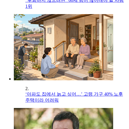
"후회하지 않으려면" 60세 넘어 끊어내야 할 사람
1위
2.
‘아파도 집에서 늙고 싶어…’ 고령 가구 40% 노후
주택이라 어려워