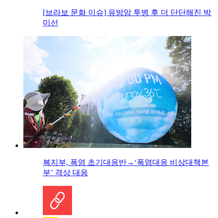
[브라보 문화 이슈] 유방암 투병 후 더 단단해진 박
미선
복지부, 폭염 초기대응반→‘폭염대응 비상대책본
부’ 격상 대응