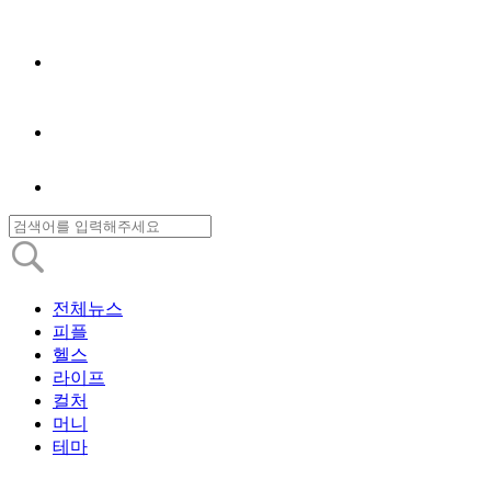
전체뉴스
피플
헬스
라이프
컬처
머니
테마