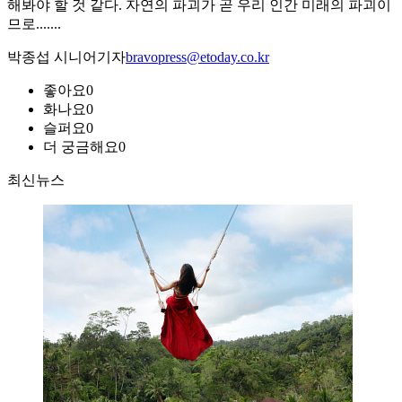
해봐야 할 것 같다. 자연의 파괴가 곧 우리 인간 미래의 파괴이
므로.......
박종섭 시니어기자
bravopress@etoday.co.kr
좋아요
0
화나요
0
슬퍼요
0
더 궁금해요
0
최신뉴스