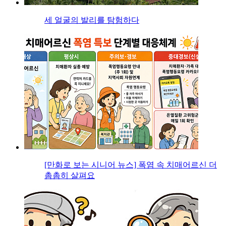
세 얼굴의 발리를 탐험하다
[만화로 보는 시니어 뉴스] 폭염 속 치매어르신 더
촘촘히 살펴요