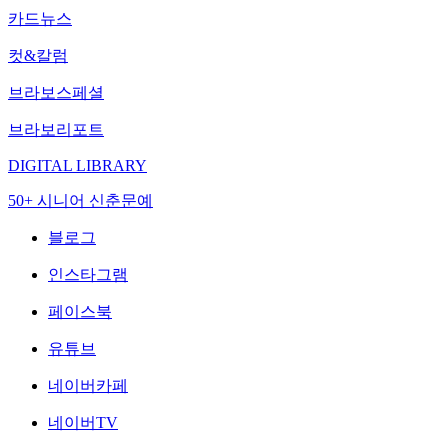
카드뉴스
컷&칼럼
브라보스페셜
브라보리포트
DIGITAL LIBRARY
50+ 시니어 신춘문예
블로그
인스타그램
페이스북
유튜브
네이버카페
네이버TV