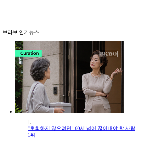
브라보 인기뉴스
1.
"후회하지 않으려면" 60세 넘어 끊어내야 할 사람
1위