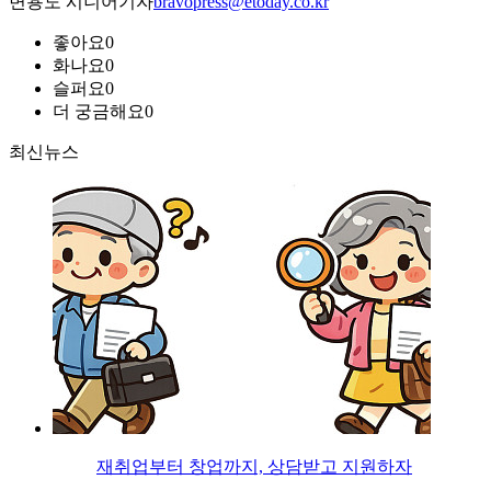
변용도 시니어기자
bravopress@etoday.co.kr
좋아요
0
화나요
0
슬퍼요
0
더 궁금해요
0
최신뉴스
재취업부터 창업까지, 상담받고 지원하자