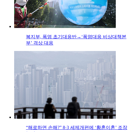
복지부, 폭염 초기대응반→‘폭염대응 비상대책본
부’ 격상 대응
“해로하면 손해?” 8·3 세제개편에 ‘황혼이혼’ 조장