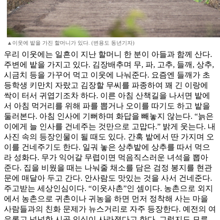
▲이웃에 밭을 가진 할머니가 있다. (변용도 동년기자)
우리 이웃에는 일흔이 지난 할머니 한 분이 아들과 함께 산다.
주변에 밭을 가지고 있다. 김장배추며 무, 파, 고추, 들깨, 상추,
시금치 등을 가꾸어 먹고 이웃에 나눠준다. 요즘엔 들깨가 초
등학생 키만치 자랐고 김장할 무씨를 파종하여 꽤 긴 이랑에
싹이 터서 귀엽기조차 하다. 이른 아침 산책길을 나서면 밭에
서 아침 먹거리를 위해 파를 뽑거나 오이를 따기도 하고 밭을
둘러본다. 아침 인사에 기뻐하며 화답을 빼놓지 않는다. “늙은
이에게 늘 인사를 건네주는 것만으로 고맙다.” 밝게 웃는다. 내
사진 속의 등장인물이 될 때도 있다. 간혹 밭에서 딴 가지며 오
이를 건네주기도 한다. 일궈 놓은 상추밭에 상추를 따서 먹으
라 성화다. 무가 익어갈 무렵이면 먹음직스러운 녀석을 뽑아
준다. 집을 비웠을 때는 나눠줄 채소를 담은 검정 봉지를 현관
문에 매달아 두고 간다. 안사람도 맛있는 것을 사서 건네준다.
주고받는 세상인심이다. “이웃사촌”인 셈이다. 농촌으로 외지
에서 농촌으로 귀촌이나 귀농을 하면 먼저 정착해 사는 마을
사람들과의 친화 문제가 뉴스거리로 자주 등장한다. 예전의 여
유롭고 넉넉한 시골 인심이 사라졌다고 한다. 그럴지도 모른