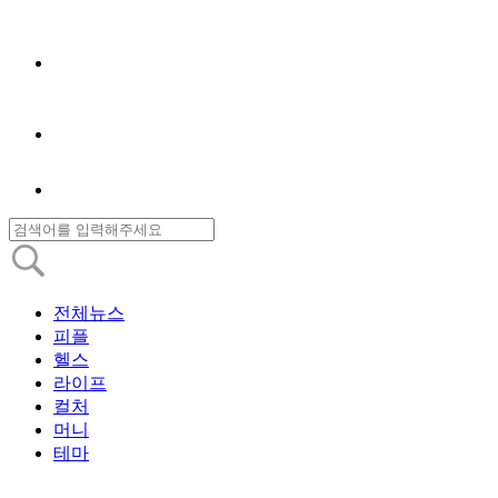
전체뉴스
피플
헬스
라이프
컬처
머니
테마