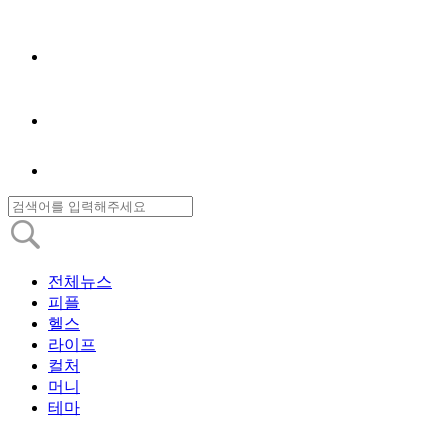
전체뉴스
피플
헬스
라이프
컬처
머니
테마