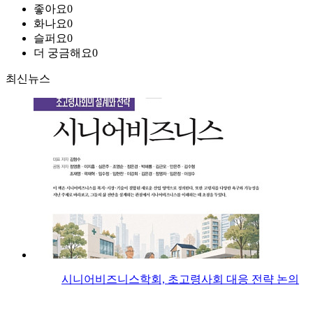
좋아요
0
화나요
0
슬퍼요
0
더 궁금해요
0
최신뉴스
시니어비즈니스학회, 초고령사회 대응 전략 논의