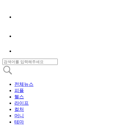
전체뉴스
피플
헬스
라이프
컬처
머니
테마