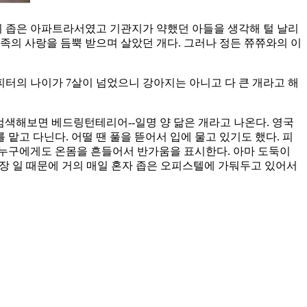
이 좁은 아파트라서였고 기관지가 약했던 아들을 생각해 털 날리
족의 사랑을 듬뿍 받으며 살았던 개다. 그러나 정든 쮸쮸와의 이
피터의 나이가 7살이 넘었으니 강아지는 아니고 다 큰 개라고 해
 검색해보면 베드링턴테리어--일명 양 닮은 개라고 나온다. 영국
맡고 다닌다. 어떨 땐 풀을 뜯어서 입에 물고 있기도 했다. 피
보는 누구에게도 온몸을 흔들어서 반가움을 표시한다. 아마 도둑이
직장 일 때문에 거의 매일 혼자 좁은 오피스텔에 가둬두고 있어서