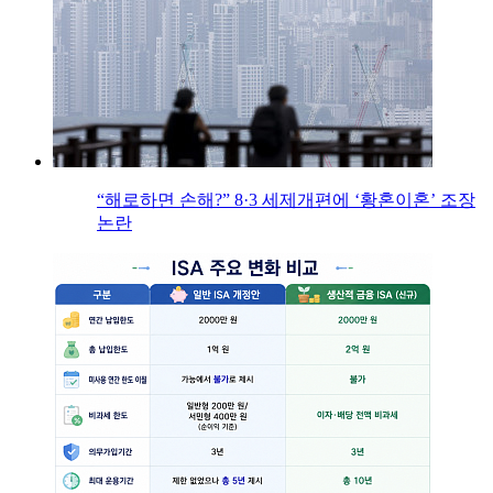
“해로하면 손해?” 8·3 세제개편에 ‘황혼이혼’ 조장
논란