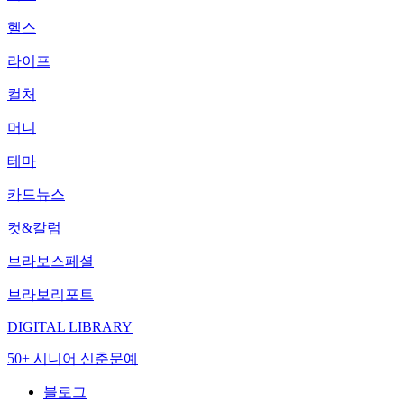
헬스
라이프
컬처
머니
테마
카드뉴스
컷&칼럼
브라보스페셜
브라보리포트
DIGITAL LIBRARY
50+ 시니어 신춘문예
블로그