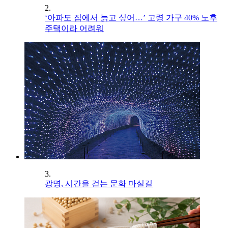
2.
‘아파도 집에서 늙고 싶어…’ 고령 가구 40% 노후
주택이라 어려워
3.
광명, 시간을 걷는 문화 마실길