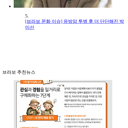
5.
[브라보 문화 이슈] 유방암 투병 후 더 단단해진 박
미선
브라보 추천뉴스