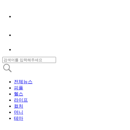
전체뉴스
피플
헬스
라이프
컬처
머니
테마