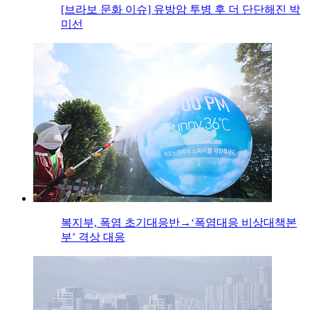
[브라보 문화 이슈] 유방암 투병 후 더 단단해진 박
미선
복지부, 폭염 초기대응반→‘폭염대응 비상대책본
부’ 격상 대응