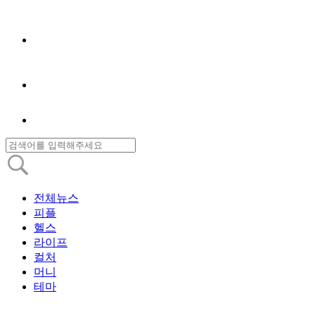
전체뉴스
피플
헬스
라이프
컬처
머니
테마