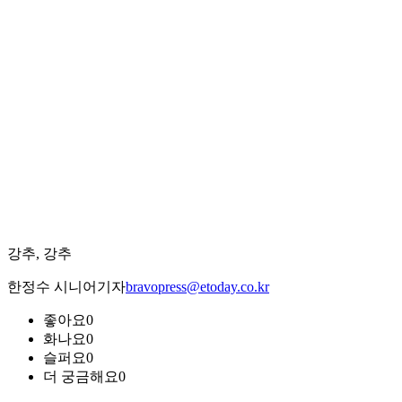
강추, 강추
한정수 시니어기자
bravopress@etoday.co.kr
좋아요
0
화나요
0
슬퍼요
0
더 궁금해요
0