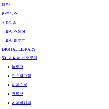
테마
카드뉴스
컷&칼럼
브라보스페셜
브라보리포트
DIGITAL LIBRARY
50+ 시니어 신춘문예
블로그
인스타그램
페이스북
유튜브
네이버카페