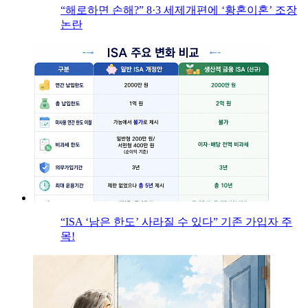
“해로하면 손해?” 8·3 세제개편에 ‘황혼이혼’ 조장
논란
“ISA ‘남은 한도’ 사라질 수 있다” 기존 가입자 주
목!