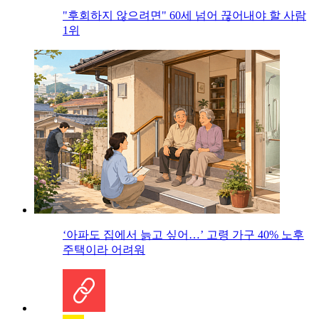
"후회하지 않으려면" 60세 넘어 끊어내야 할 사람
1위
‘아파도 집에서 늙고 싶어…’ 고령 가구 40% 노후
주택이라 어려워