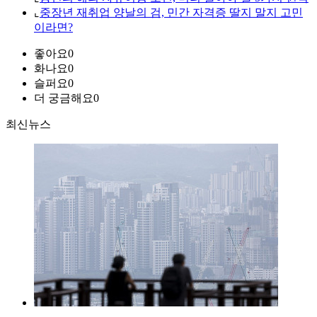
⌞
중장년 재취업 양날의 검, 민간 자격증 딸지 말지 고민
이라면?
좋아요
0
화나요
0
슬퍼요
0
더 궁금해요
0
최신뉴스