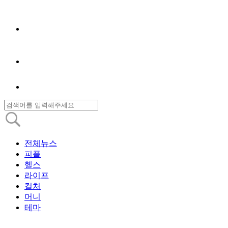
전체뉴스
피플
헬스
라이프
컬처
머니
테마