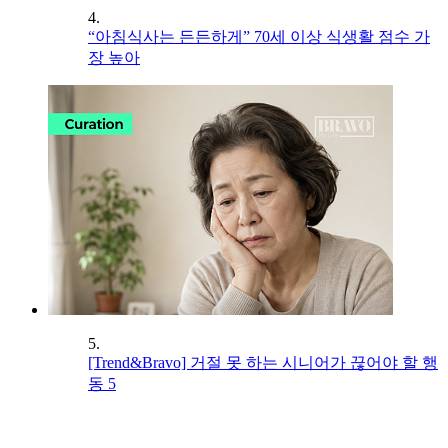
4.
“아침식사는 든든하게” 70세 이상 식생활 점수 가
장 높아
5.
[Trend&Bravo] 거절 못 하는 시니어가 끊어야 할 행
동 5