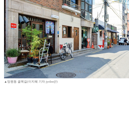
▲망원동 골목길(이지혜 기자 jyelee@)