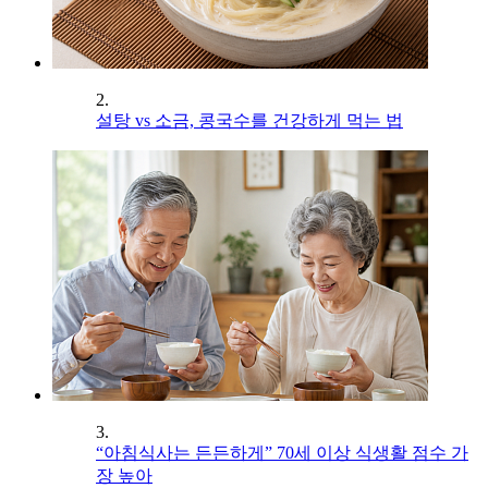
2.
설탕 vs 소금, 콩국수를 건강하게 먹는 법
3.
“아침식사는 든든하게” 70세 이상 식생활 점수 가
장 높아