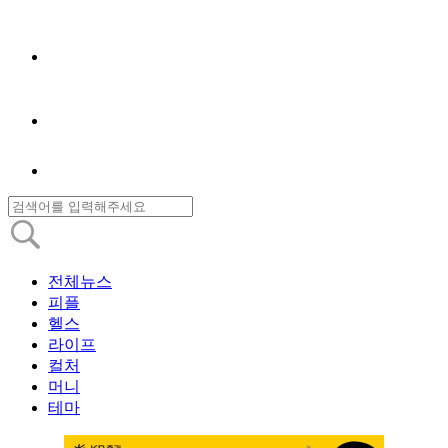
전체뉴스
피플
헬스
라이프
컬처
머니
테마