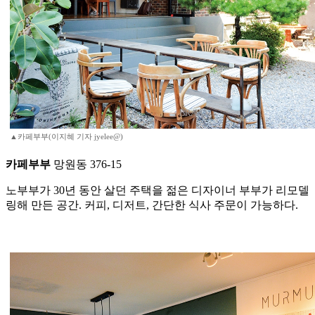
▲카페부부(이지혜 기자 jyelee@)
카페부부
망원동 376-15
노부부가 30년 동안 살던 주택을 젊은 디자이너 부부가 리모델
링해 만든 공간. 커피, 디저트, 간단한 식사 주문이 가능하다.