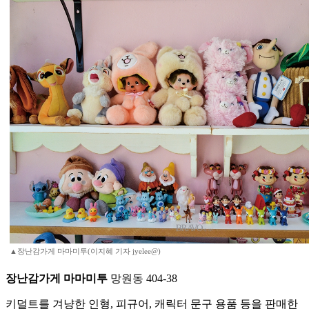
▲장난감가게 마마미투(이지혜 기자 jyelee@)
장난감가게 마마미투
망원동 404-38
키덜트를 겨냥한 인형, 피규어, 캐릭터 문구 용품 등을 판매한