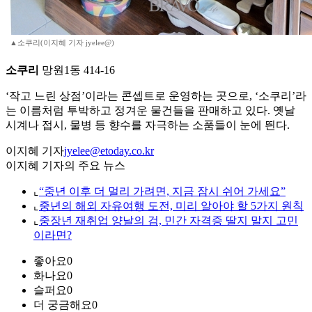
▲소쿠리(이지혜 기자 jyelee@)
소쿠리
망원1동 414-16
‘작고 느린 상점’이라는 콘셉트로 운영하는 곳으로, ‘소쿠리’라
는 이름처럼 투박하고 정겨운 물건들을 판매하고 있다. 옛날
시계나 접시, 물병 등 향수를 자극하는 소품들이 눈에 띈다.
이지혜 기자
jyelee@etoday.co.kr
이지혜 기자의 주요 뉴스
⌞
“중년 이후 더 멀리 가려면, 지금 잠시 쉬어 가세요”
⌞
중년의 해외 자유여행 도전, 미리 알아야 할 5가지 원칙
⌞
중장년 재취업 양날의 검, 민간 자격증 딸지 말지 고민
이라면?
좋아요
0
화나요
0
슬퍼요
0
더 궁금해요
0