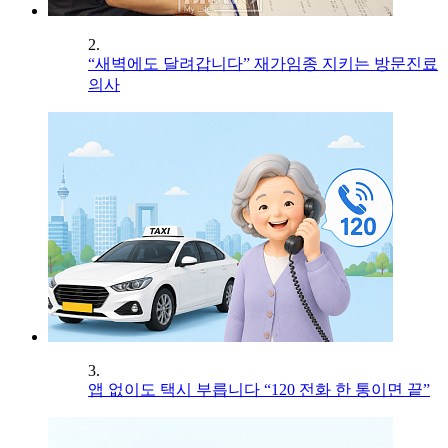
2.
“새벽에도 달려갑니다” 재가임종 지키는 방문진료
의사
3.
앱 없이도 택시 부릅니다 “120 전화 한 통이면 끝”