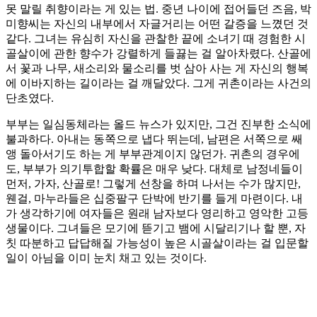
못 말릴 취향이라는 게 있는 법. 중년 나이에 접어들던 즈음, 박
미향씨는 자신의 내부에서 자글거리는 어떤 갈증을 느꼈던 것
같다. 그녀는 유심히 자신을 관찰한 끝에 소녀기 때 경험한 시
골살이에 관한 향수가 강렬하게 들끓는 걸 알아차렸다. 산골에
서 꽃과 나무, 새소리와 물소리를 벗 삼아 사는 게 자신의 행복
에 이바지하는 길이라는 걸 깨달았다. 그게 귀촌이라는 사건의
단초였다.
부부는 일심동체라는 올드 뉴스가 있지만, 그건 진부한 소식에
불과하다. 아내는 동쪽으로 냅다 뛰는데, 남편은 서쪽으로 쌔
앵 돌아서기도 하는 게 부부관계이지 않던가. 귀촌의 경우에
도, 부부가 의기투합할 확률은 매우 낮다. 대체로 남정네들이
먼저, 가자, 산골로! 그렇게 선창을 하며 나서는 수가 많지만,
웬걸, 마누라들은 십중팔구 단박에 반기를 들게 마련이다. 내
가 생각하기에 여자들은 원래 남자보다 영리하고 영악한 고등
생물이다. 그녀들은 모기에 뜯기고 뱀에 시달리기나 할 뿐, 자
칫 따분하고 답답해질 가능성이 높은 시골살이라는 걸 입문할
일이 아님을 이미 눈치 채고 있는 것이다.