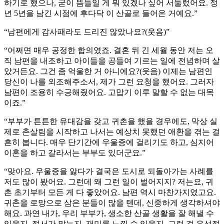
하기로 했으나, 굳이 뜸들일 게 뭐 있겠나 싶어 서둘렀어요. 정
년 5년을 남긴 시점에 후다닥 이 산골로 들어온 거예요.”
“남편에게 감사패라도 드리진 않았나요?(웃음)”
“어쩌면 매우 공정한 합의였죠. 결혼 뒤 긴 세월 동안 저는 오
직 남편을 내조하고 아이들을 공들여 기르는 일에 전념하며 살
았거든요. 그건 좀 억울한 거 아니에요?(웃음) 이제는 남편인
당신이 나를 외조해주소서, 제가 그런 요청을 했어요. 그러자
남편이 조용히 수긍해줬어요. 고맙기 이루 말할 수 없는 대목
이죠.”
“부부가 튼튼한 유대감을 갖고 귀촌을 했을 경우에도, 막상 실
제로 촌살림을 시작하고 나서는 예상치 못했던 애환을 겪는 걸
흔히 봅니다. 매우 단기간에 우울증에 걸리기도 하고, 심지어
이혼을 하고 갈라서는 부부도 있더군요.”
“맞아요. 우울증을 앓다가 결국은 도시로 되돌아가는 사례를
저도 많이 봤어요. 그런데 왜 그런 일이 벌어지지? 저는요, 귀
촌 초기부터 모든 게 다 좋았어요. 남편 역시 마찬가지였고요.
귀촌을 로망으로 삼은 분들이 많을 텐데, 신중하게 생각하셔야
해요. 과연 내가, 우리 부부가, 생소한 산골 생활을 잘 해낼 수
있을지, 정서가 맞는지, 재미를 느낄 수 있을지, 그런 걸 우선적