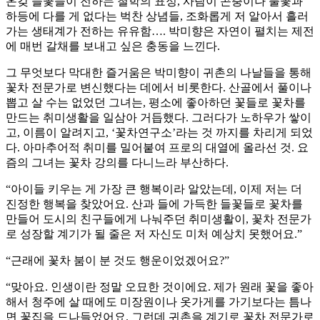
온갖 들꽃들이 전하는 철학의 표정, 사람이 곤충이나 풀꽃과
하등에 다를 게 없다는 벅찬 상념들, 조화롭게 저 알아서 흘러
가는 생태계가 전하는 유유함…. 박미향은 자연이 펼치는 제전
에 매번 갈채를 보내고 싶은 충동을 느낀다.
그 무엇보다 막대한 즐거움은 박미향이 귀촌의 나날들을 통해
꽃차 전문가로 변신했다는 데에서 비롯한다. 산골에서 풀이나
뽑고 살 수는 없었던 그녀는, 평소에 좋아하던 꽃들로 꽃차를
만드는 취미생활을 일삼아 거듭했다. 그러다가 노하우가 쌓이
고, 이름이 알려지고, ‘꽃차연구소’라는 것 까지를 차리게 되었
다. 아마추어적 취미를 밀어붙여 프로의 대열에 올라선 것. 요
즘의 그녀는 꽃차 강의를 다니느라 부산하다.
“아이들 키우는 게 가장 큰 행복이라 알았는데, 이제 저는 더
진정한 행복을 찾았어요. 산과 들에 가득한 들꽃들로 꽃차를
만들어 도시의 친구들에게 나눠주던 취미생활이, 꽃차 전문가
로 성장할 계기가 될 줄은 저 자신도 미처 예상치 못했어요.”
“근래에 꽃차 붐이 분 것도 행운이었겠어요?”
“맞아요. 인생이란 정말 오묘한 것이에요. 제가 원래 꽃을 좋아
해서 청주에 살 때에도 미장원이나 옷가게를 가기보다는 틈나
면 꽃집을 드나들었어요. 그런데 귀촌을 계기로 꽃차 전문가로