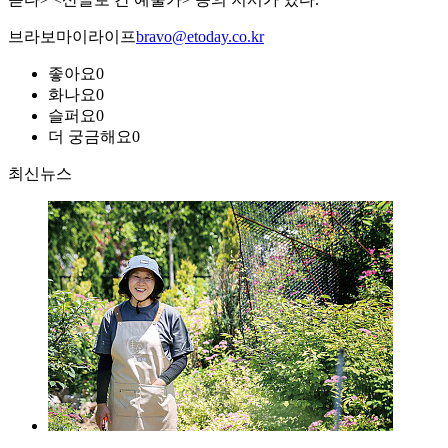
브라보마이라이프
bravo@etoday.co.kr
좋아요
0
화나요
0
슬퍼요
0
더 궁금해요
0
최신뉴스