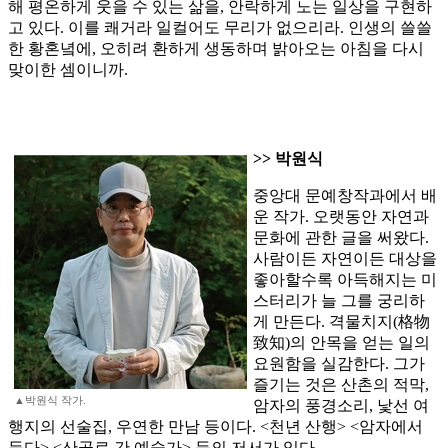
해 평온하게 웃을 수 있는 삶을, 안락하게 노는 일상을 구현하
고 있다. 이를 쾌거라 일컬어도 무리가 없으리라. 인생의 쓸쓸
한 황혼녘에, 오히려 환하게 생동하며 밝아오는 아침을 다시
맞이한 셈이니까.
>> 박원식
중앙대 문예창작과에서 배
운 작가. 오랫동안 자연과
문화에 관한 글을 써왔다.
사람이든 자연이든 대상을
좋아할수록 아득해지는 미
스터리가 늘 그를 궁리하
게 만든다. 격물치지(格物
致知)의 안목을 얻는 일의
요원함을 실감한다. 그가
즐기는 것은 산촌의 적막,
▲박원식 작가.
암자의 풍경소리, 낯선 여
행지의 선술집, 우연한 만남 등이다. <천년 산행> <암자에서
듣다> <산골로 간 예술가> 등의 저서가 있다.