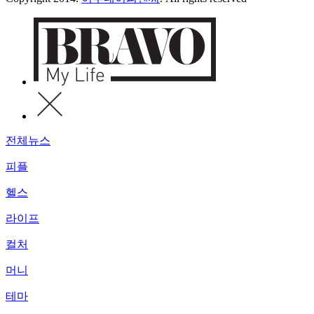
전체뉴스
피플
헬스
라이프
컬처
머니
테마