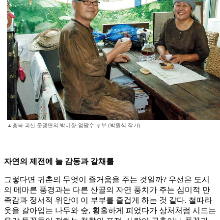
▲충북 괴산 문광면의 박미향·엄팔수 부부.(박원식 작가)
자연의 제전에 늘 감동과 갈채를
그렇다면 귀촌의 무엇이 즐거움을 주는 것일까? 우선은 도시
의 메마른 풍경과는 다른 산골의 자연 풍치가 주는 심미적 만
족감과 정서적 위안이 이 부부를 즐겁게 하는 것 같다. 철따라
옷을 갈아입는 나무와 숲, 황홀하게 피었다가 상처처럼 시드는