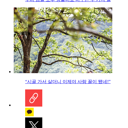
“시골 가서 살더니 이제야 사람 꼴이 됐네!”