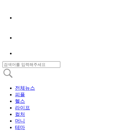
전체뉴스
피플
헬스
라이프
컬처
머니
테마