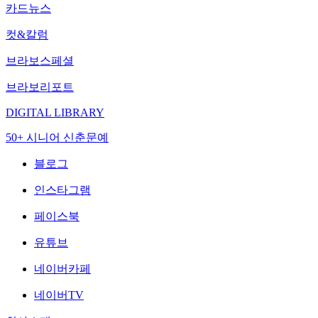
카드뉴스
컷&칼럼
브라보스페셜
브라보리포트
DIGITAL LIBRARY
50+ 시니어 신춘문예
블로그
인스타그램
페이스북
유튜브
네이버카페
네이버TV