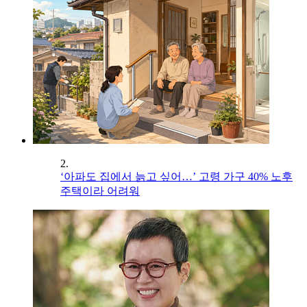
2.
‘아파도 집에서 늙고 싶어…’ 고령 가구 40% 노후
주택이라 어려워