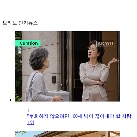
브라보 인기뉴스
1.
"후회하지 않으려면" 60세 넘어 끊어내야 할 사람
1위