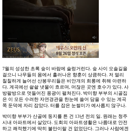
7월의 성성한 초록 숲이 바람에 술렁거린다. 숲 사이 오솔길을
걸으니 나무들의 몸에서 흘러나온 향훈이 상큼하다. 저 멀리
칠칠하게 늘어선 산봉우리들은 비안개의 희롱에 취해 아련하
다. 계곡에선 솰솰 냇물이 흐르며, 머잖은 곳엔 호수가 있다. 사
방팔방으로 멋들어진 풍광이 펼쳐진다. 박미향 부부의 시골집
은 이 모든 수려한 자연경관을 한눈에 쓸어 담을 수 있는 계곡
쪽 둔덕에 자리 잡았다. 터를 잡은 눈썰미가 예사롭지 않구나.
박미향 부부가 산골에 둥지를 튼 건 13년 전의 일. 원래는 청주
시내 아파트에서 살았다. 도회의 아파트생활은 나름대로 안전
하고 쾌적했기에 딱히 불만이랄 건 없었단다. 그러나 사람에겐