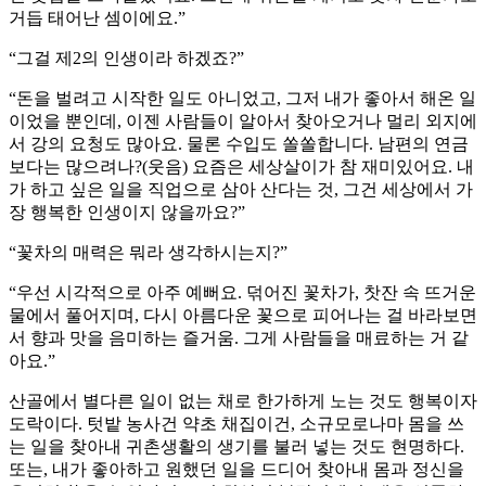
거듭 태어난 셈이에요.”
“그걸 제2의 인생이라 하겠죠?”
“돈을 벌려고 시작한 일도 아니었고, 그저 내가 좋아서 해온 일
이었을 뿐인데, 이젠 사람들이 알아서 찾아오거나 멀리 외지에
서 강의 요청도 많아요. 물론 수입도 쏠쏠합니다. 남편의 연금
보다는 많으려나?(웃음) 요즘은 세상살이가 참 재미있어요. 내
가 하고 싶은 일을 직업으로 삼아 산다는 것, 그건 세상에서 가
장 행복한 인생이지 않을까요?”
“꽃차의 매력은 뭐라 생각하시는지?”
“우선 시각적으로 아주 예뻐요. 덖어진 꽃차가, 찻잔 속 뜨거운
물에서 풀어지며, 다시 아름다운 꽃으로 피어나는 걸 바라보면
서 향과 맛을 음미하는 즐거움. 그게 사람들을 매료하는 거 같
아요.”
산골에서 별다른 일이 없는 채로 한가하게 노는 것도 행복이자
도락이다. 텃밭 농사건 약초 채집이건, 소규모로나마 몸을 쓰
는 일을 찾아내 귀촌생활의 생기를 불러 넣는 것도 현명하다.
또는, 내가 좋아하고 원했던 일을 드디어 찾아내 몸과 정신을