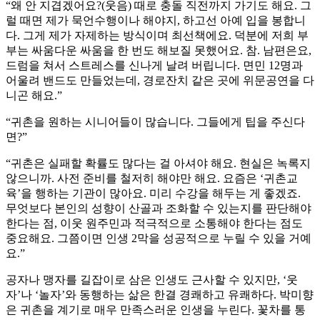
“왜 안 지겹겠어요?(웃음) 때로 충돌 직전까지 가기도 해요. 그
럴 때면 제가 묵언수행이나 해야지, 하고선 아예 입을 봉합니
다. 그게 제가 자제하는 방식이며 최선책에요. 덕분에 저희 부
부는 싸움다운 싸움을 한 번도 해보질 못했어요. 참. 남편은요,
드럼을 쳐서 스트레스를 신나게 날려 버립니다. 면민 12명과
어울려 밴드도 만들었는데, 경로잔치 같은 곳에 위문공연을 다
니곤 해요.”
“귀촌을 원하는 시니어들이 많습니다. 그들에게 팁을 주신다
면?”
“귀촌은 실패할 확률도 많다는 걸 아셔야 해요. 현실은 녹록지
않으니까. 사전 준비를 철저히 해야만 해요. 요즘은 ‘귀촌교
육’을 행하는 기관이 많아요. 미리 수강을 해두는 게 좋겠죠.
무엇보다 본인의 성향이 산골과 조화할 수 있는지를 판단해야
한다는 점, 이웃 원주민과 적극적으로 소통해야 한다는 점도
중요해요. 그쯤이면 인생 2막을 성공적으로 누릴 수 있을 거예
요.”
공자나 맹자를 길잡이로 삼은 인생도 근사할 수 있지만, ‘웃
자’나 ‘놀자’와 동행하는 삶은 한결 경쾌하고 유쾌하다. 박미향
은 귀촌을 계기로 매우 만족스러운 인생을 누린다. 꽃차를 통