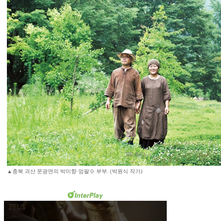
▲충북 괴산 문광면의 박미향·엄팔수 부부. (박원식 작가)