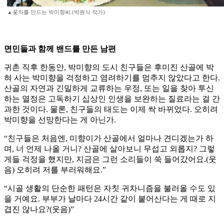
▲꽃차를 만드는 박미향씨.(박원식 작가)
면민들과 함께 밴드를 만든 남편
귀촌 직후 한동안, 박미향의 도시 친구들은 후미진 산골에 박
혀 사는 박미향을 걱정하고 염려하기를 멈추지 않았다고 한다.
산골의 자연과 긴밀하게 교류하는 우정, 또는 일을 찾아 투신
하는 열정은 고독하기 십상인 인생을 보완하는 질료라는 걸 간
과한 것이다. 물론, 친구들의 태도는 이제 싹 바뀌었다. 오히려
박미향을 선망한다는 게 아닌가.
“친구들은 처음엔, 미향이가 산골에서 얼마나 견디겠는가 하
며, 너 언제 나올 거니? 산골에 살아보니 무섭고 외롭지? 그렇
게들 걱정을 했지만, 지금은 그런 소리들이 쑥 들어갔어요.(웃
음) 오히려 저를 부러워해요.”
“시골 생활의 단순한 패턴은 자칫 귀차니즘을 불러올 수도 있
을 거예요. 부부가 날마다 24시간 같이 붙어산다는 게 때로 지
겹진 않나요?(웃음)”